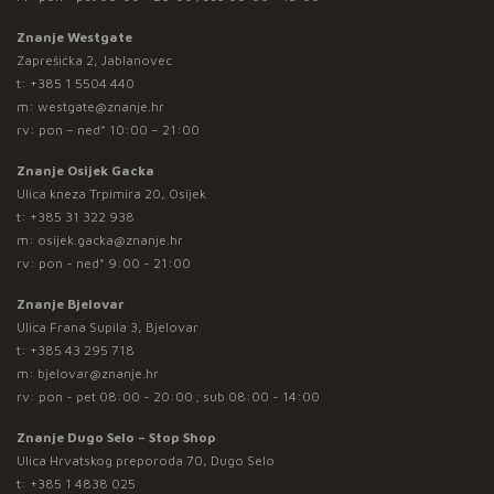
Znanje Westgate
Zaprešićka 2, Jablanovec
t:
+385 1 5504 440
m:
westgate@znanje.hr
rv: pon – ned* 10:00 – 21:00
Znanje Osijek Gacka
Ulica kneza Trpimira 20, Osijek
t:
+385 31 322 938
m:
osijek.gacka@znanje.hr
rv: pon - ned* 9:00 - 21:00
Znanje Bjelovar
Ulica Frana Supila 3, Bjelovar
t:
+385 43 295 718
m:
bjelovar@znanje.hr
rv: pon - pet 08:00 - 20:00 ; sub 08:00 - 14:00
Znanje Dugo Selo – Stop Shop
Ulica Hrvatskog preporoda 70, Dugo Selo
t:
+385 1 4838 025