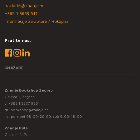
nakladni@znanje.hr
+385 1 3689 511
Informacije za autore / Rukopisi
Pratite nas:
KNJIŽARE
Znanje Bookshop Zagreb
Gajeva 1, Zagreb
t:
+385 1 5577 953
m:
bookshop@znanje.hr
rv: pon-pet 08:00-20:00; sub 9:00-18:00
Znanje Pula
Giardini 4, Pula