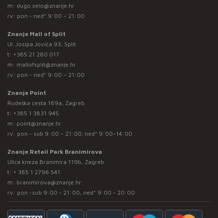
m:
dugo.selo@znanje.hr
rv: pon - ned* 9:00 – 21:00
Znanje Mall of Split
Ul. Josipa Jovića 93, Split
t:
+385 21 280 017
m:
mallofsplit@znanje.hr
rv: pon - ned* 9:00 – 21:00
Znanje Point
Rudeška cesta 169a, Zagreb
t:
+385 1 3831 945
m:
point@znanje.hr
rv: pon - sub 9:00 – 21:00; ned* 9:00-14:00
Znanje Retail Park Branimirova
Ulica kneza Branimira 119b, Zagreb
t:
+ 385 1 2796 541
m:
branimirova@znanje.hr
rv: pon -sub 9:00 - 21:00, ned* 9:00 - 20:00