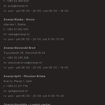
t:
+385 52 354 650
m:
pula@znanje.hr
rv: pon - pet 08:00 - 20:00 ; sub 08:00 – 14:00
Znanje Rijeka - Korzo
Užarska 1, Rijeka
t:
+385 51 582 091
m:
rijeka@znanje.hr
rv: pon - pet 08:00 - 20:00; sub 9:00-15:00
Znanje Slavonski Brod
Trg pobjede 28, Slavonski Brod
t:
+385 35 295 258
m:
slavonski.brod@znanje.hr
rv: pon - pet 08:00 - 20:00 ; sub 08:00 – 14:00
Znanje Split - Miroslav Krleža
Kraj Sv. Marije 1, Split
t:
+385 21 271 714
m:
split@znanje.hr
rv: pon - pet 08:00 - 20:00; sub 9:00-15:00
Znanje Varaždin - Lumini centar