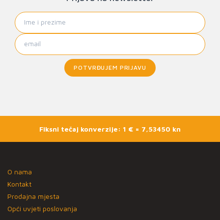
POTVRĐUJEM PRIJAVU
Fiksni tečaj konverzije: 1 € = 7,53450 kn
O nama
Kontakt
Prodajna mjesta
Opći uvjeti poslovanja