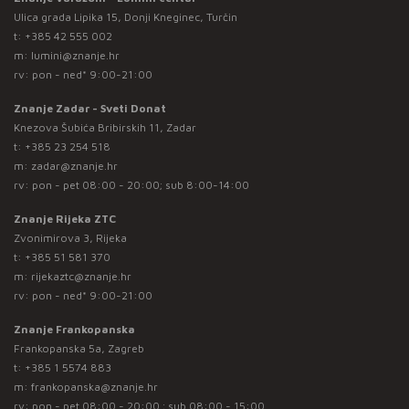
Ulica grada Lipika 15, Donji Kneginec, Turčin
t:
+385 42 555 002
m:
lumini@znanje.hr
rv: pon - ned* 9:00-21:00
Znanje Zadar - Sveti Donat
Knezova Šubića Bribirskih 11, Zadar
t:
+385 23 254 518
m:
zadar@znanje.hr
rv: pon - pet 08:00 - 20:00; sub 8:00-14:00
Znanje Rijeka ZTC
Zvonimirova 3, Rijeka
t:
+385 51 581 370
m:
rijekaztc@znanje.hr
rv: pon - ned* 9:00-21:00
Znanje Frankopanska
Frankopanska 5a, Zagreb
t:
+385 1 5574 883
m:
frankopanska@znanje.hr
rv: pon - pet 08:00 - 20:00 ; sub 08:00 - 15:00