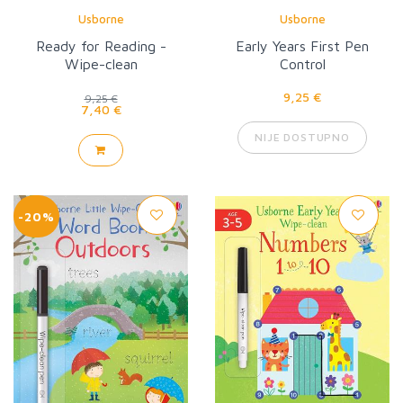
Usborne
Usborne
Ready for Reading -
Early Years First Pen
Wipe-clean
Control
9,25 €
9,25 €
7,40 €
NIJE DOSTUPNO
-20%