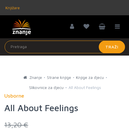
Knjižare
TRAŽI
Znanje
Strane knjige
Knjige za djecu
Slikovnice za djecu
All About Feelings
Usborne
All About Feelings
13,20 €