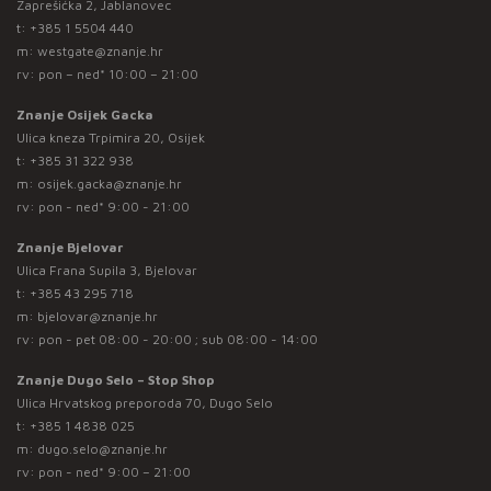
Zaprešićka 2, Jablanovec
t:
+385 1 5504 440
m:
westgate@znanje.hr
rv: pon – ned* 10:00 – 21:00
Znanje Osijek Gacka
Ulica kneza Trpimira 20, Osijek
t:
+385 31 322 938
m:
osijek.gacka@znanje.hr
rv: pon - ned* 9:00 - 21:00
Znanje Bjelovar
Ulica Frana Supila 3, Bjelovar
t:
+385 43 295 718
m:
bjelovar@znanje.hr
rv: pon - pet 08:00 - 20:00 ; sub 08:00 - 14:00
Znanje Dugo Selo – Stop Shop
Ulica Hrvatskog preporoda 70, Dugo Selo
t:
+385 1 4838 025
m:
dugo.selo@znanje.hr
rv: pon - ned* 9:00 – 21:00