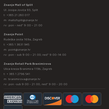
Znanje Mall of Split
Ul. Josipa Jovića 93, Split
t:
+385 21 280 017
m:
mallofsplit@znanje.hr
rv: pon - ned* 9:00 – 21:00
Znanje Point
Rudeška cesta 169a, Zagreb
t:
+385 1 3831 945
m:
point@znanje.hr
rv: pon - sub 9:00 – 21:00; ned* 9:00-14:00
Znanje Retail Park Branimirova
Ulica kneza Branimira 119b, Zagreb
t:
+ 385 1 2796 541
m:
branimirova@znanje.hr
rv: pon -sub 9:00 - 21:00, ned* 9:00 - 20:00