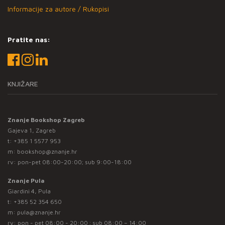
Informacije za autore / Rukopisi
Pratite nas:
KNJIŽARE
Znanje Bookshop Zagreb
Gajeva 1, Zagreb
t:
+385 1 5577 953
m:
bookshop@znanje.hr
rv: pon-pet 08:00-20:00; sub 9:00-18:00
Znanje Pula
Giardini 4, Pula
t:
+385 52 354 650
m:
pula@znanje.hr
rv: pon - pet 08:00 - 20:00 ; sub 08:00 – 14:00