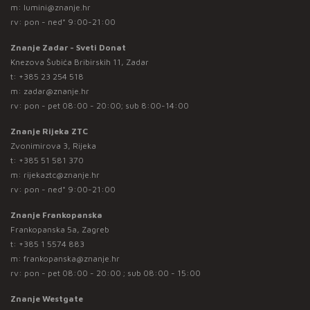
m:
lumini@znanje.hr
rv: pon - ned* 9:00-21:00
Znanje Zadar - Sveti Donat
Knezova Šubića Bribirskih 11, Zadar
t:
+385 23 254 518
m:
zadar@znanje.hr
rv: pon - pet 08:00 - 20:00; sub 8:00-14:00
Znanje Rijeka ZTC
Zvonimirova 3, Rijeka
t:
+385 51 581 370
m:
rijekaztc@znanje.hr
rv: pon - ned* 9:00-21:00
Znanje Frankopanska
Frankopanska 5a, Zagreb
t:
+385 1 5574 883
m:
frankopanska@znanje.hr
rv: pon - pet 08:00 - 20:00 ; sub 08:00 - 15:00
Znanje Westgate