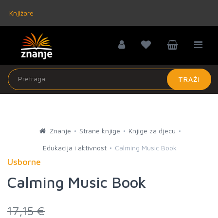
Knjižare
TRAŽI
Znanje
Strane knjige
Knjige za djecu
Edukacija i aktivnost
Calming Music Book
Usborne
Calming Music Book
17,15 €