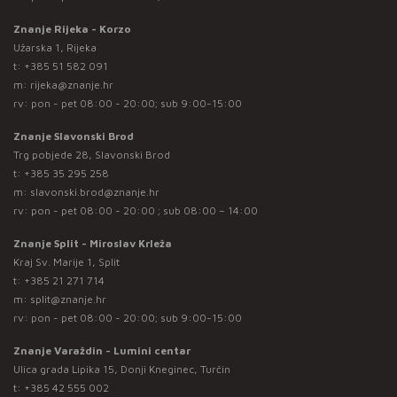
Znanje Rijeka - Korzo
Užarska 1, Rijeka
t:
+385 51 582 091
m:
rijeka@znanje.hr
rv: pon - pet 08:00 - 20:00; sub 9:00-15:00
Znanje Slavonski Brod
Trg pobjede 28, Slavonski Brod
t:
+385 35 295 258
m:
slavonski.brod@znanje.hr
rv: pon - pet 08:00 - 20:00 ; sub 08:00 – 14:00
Znanje Split - Miroslav Krleža
Kraj Sv. Marije 1, Split
t:
+385 21 271 714
m:
split@znanje.hr
rv: pon - pet 08:00 - 20:00; sub 9:00-15:00
Znanje Varaždin - Lumini centar
Ulica grada Lipika 15, Donji Kneginec, Turčin
t:
+385 42 555 002