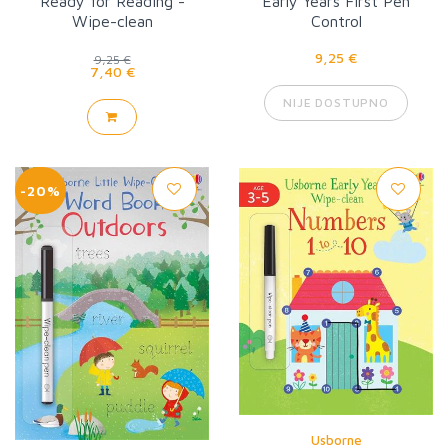
Ready for Reading -
Early Years First Pen
Wipe-clean
Control
9,25 €
9,25 €
7,40 €
NIJE DOSTUPNO
-20%
Usborne