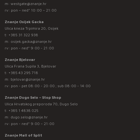
m:
westgate@znanje.hr
rv: pon – ned* 10:00 – 21:00
Znanje Osijek Gacka
Ulica kneza Trpimira 20, Osijek
t:
+385 31 322 938
m:
osijek.gacka@znanje.hr
rv: pon - ned* 9:00 - 21:00
Znanje Bjelovar
Ulica Frana Supila 3, Bjelovar
t:
+385 43 295 718
m:
bjelovar@znanje.hr
rv: pon - pet 08:00 - 20:00 ; sub 08:00 - 14:00
Znanje Dugo Selo – Stop Shop
Ulica Hrvatskog preporoda 70, Dugo Selo
t:
+385 1 4838 025
m:
dugo.selo@znanje.hr
rv: pon - ned* 9:00 – 21:00
Znanje Mall of Split