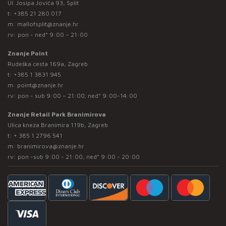
Ul. Josipa Jovića 93, Split
t:
+385 21 280 017
m:
mallofsplit@znanje.hr
rv: pon - ned* 9:00 – 21:00
Znanje Point
Rudeška cesta 169a, Zagreb
t:
+385 1 3831 945
m:
point@znanje.hr
rv: pon - sub 9:00 – 21:00; ned* 9:00-14:00
Znanje Retail Park Branimirova
Ulica kneza Branimira 119b, Zagreb
t:
+ 385 1 2796 541
m:
branimirova@znanje.hr
rv: pon -sub 9:00 - 21:00, ned* 9:00 - 20:00