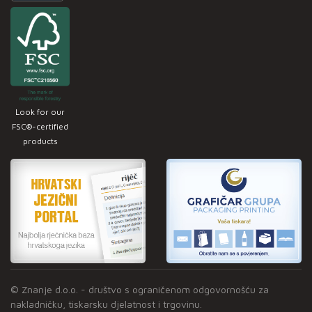
Look for our
FSC®-certified
products
© Znanje d.o.o. - društvo s ograničenom odgovornošću za
nakladničku, tiskarsku djelatnost i trgovinu.