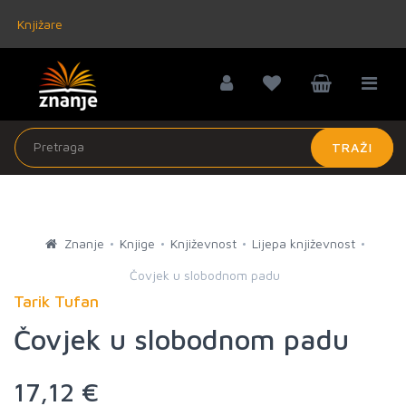
Knjižare
TRAŽI
Znanje
Knjige
Književnost
Lijepa književnost
Čovjek u slobodnom padu
Tarik Tufan
Čovjek u slobodnom padu
17,12 €