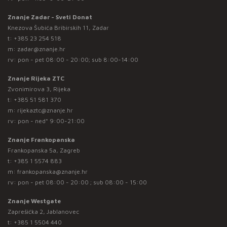
Znanje Zadar - Sveti Donat
Knezova Šubića Bribirskih 11, Zadar
t:
+385 23 254 518
m:
zadar@znanje.hr
rv: pon - pet 08:00 - 20:00; sub 8:00-14:00
Znanje Rijeka ZTC
Zvonimirova 3, Rijeka
t:
+385 51 581 370
m:
rijekaztc@znanje.hr
rv: pon - ned* 9:00-21:00
Znanje Frankopanska
Frankopanska 5a, Zagreb
t:
+385 1 5574 883
m:
frankopanska@znanje.hr
rv: pon - pet 08:00 - 20:00 ; sub 08:00 - 15:00
Znanje Westgate
Zaprešićka 2, Jablanovec
t:
+385 1 5504 440