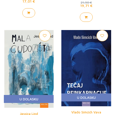
17,01 €
21,90 €
19,71 €
U DOLASKU
U DOLASKU
Vlado Simcich Vava
Jessica Lind