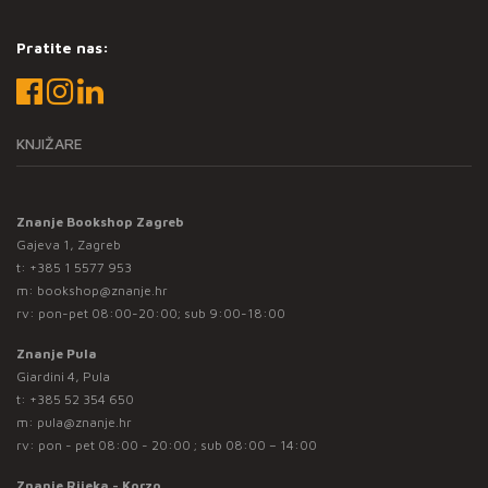
Pratite nas:
KNJIŽARE
Znanje Bookshop Zagreb
Gajeva 1, Zagreb
t:
+385 1 5577 953
m:
bookshop@znanje.hr
rv: pon-pet 08:00-20:00; sub 9:00-18:00
Znanje Pula
Giardini 4, Pula
t:
+385 52 354 650
m:
pula@znanje.hr
rv: pon - pet 08:00 - 20:00 ; sub 08:00 – 14:00
Znanje Rijeka - Korzo