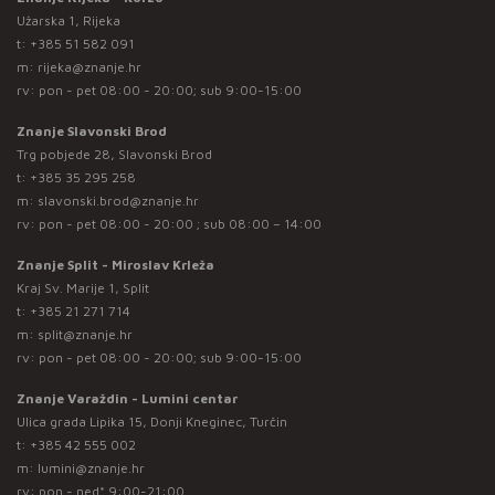
Užarska 1, Rijeka
t:
+385 51 582 091
m:
rijeka@znanje.hr
rv: pon - pet 08:00 - 20:00; sub 9:00-15:00
Znanje Slavonski Brod
Trg pobjede 28, Slavonski Brod
t:
+385 35 295 258
m:
slavonski.brod@znanje.hr
rv: pon - pet 08:00 - 20:00 ; sub 08:00 – 14:00
Znanje Split - Miroslav Krleža
Kraj Sv. Marije 1, Split
t:
+385 21 271 714
m:
split@znanje.hr
rv: pon - pet 08:00 - 20:00; sub 9:00-15:00
Znanje Varaždin - Lumini centar
Ulica grada Lipika 15, Donji Kneginec, Turčin
t:
+385 42 555 002
m:
lumini@znanje.hr
rv: pon - ned* 9:00-21:00