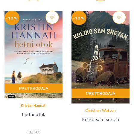
-10%
-10%
PRETPRODAJA
PRETPRODAJA
Kristin Hannah
Christian Watson
Ljetni otok
Koliko sam sretan
18,90 €