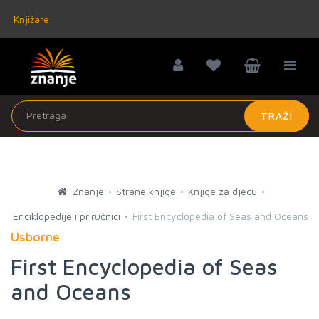
Knjižare
TRAŽI
Znanje
Strane knjige
Knjige za djecu
Enciklopedije i priručnici
First Encyclopedia of Seas and Oceans
Usborne
First Encyclopedia of Seas
and Oceans