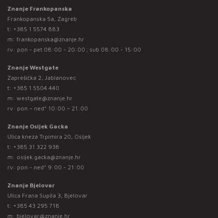
Znanje Frankopanska
Frankopanska 5a, Zagreb
t:
+385 1 5574 883
m:
frankopanska@znanje.hr
rv: pon - pet 08:00 - 20:00 ; sub 08:00 - 15:00
Znanje Westgate
Zaprešićka 2, Jablanovec
t:
+385 1 5504 440
m:
westgate@znanje.hr
rv: pon – ned* 10:00 – 21:00
Znanje Osijek Gacka
Ulica kneza Trpimira 20, Osijek
t:
+385 31 322 938
m:
osijek.gacka@znanje.hr
rv: pon - ned* 9:00 - 21:00
Znanje Bjelovar
Ulica Frana Supila 3, Bjelovar
t:
+385 43 295 718
m:
bjelovar@znanje.hr