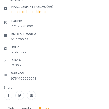
NAKLADNIK / PROIZVOĐAČ
Harpercollins Publishers
FORMAT
224 x 278 mm
BROJ STRANICA
64
stranica
UVEZ
tvrdi uvez
MASA
0.30 kg
BARKOD
9781409525073
Share:
Opis proizvoda
Recenzije