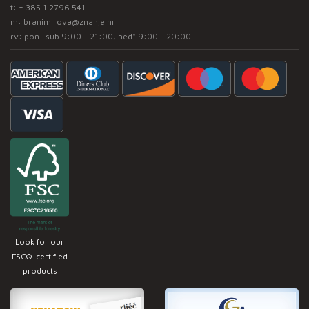
t:
+ 385 1 2796 541
m:
branimirova@znanje.hr
rv: pon -sub 9:00 - 21:00, ned* 9:00 - 20:00
Look for our
FSC®-certified
products