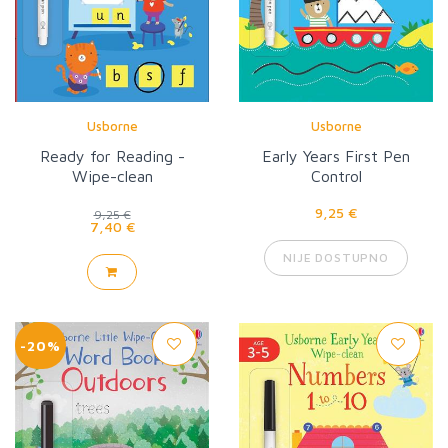
Usborne
Usborne
Ready for Reading -
Early Years First Pen
Wipe-clean
Control
9,25 €
9,25 €
7,40 €
NIJE DOSTUPNO
-20%