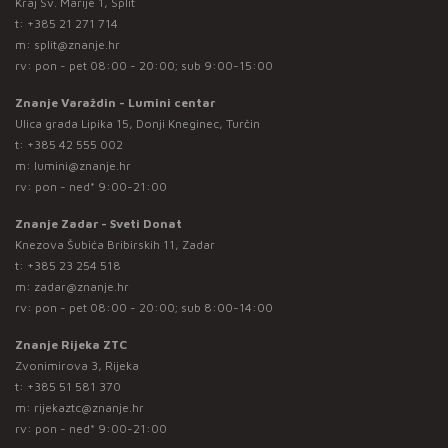
Kraj Sv. Marije 1, Split
t:
+385 21 271 714
m:
split@znanje.hr
rv: pon - pet 08:00 - 20:00; sub 9:00-15:00
Znanje Varaždin - Lumini centar
Ulica grada Lipika 15, Donji Kneginec, Turčin
t:
+385 42 555 002
m:
lumini@znanje.hr
rv: pon - ned* 9:00-21:00
Znanje Zadar - Sveti Donat
Knezova Šubića Bribirskih 11, Zadar
t:
+385 23 254 518
m:
zadar@znanje.hr
rv: pon - pet 08:00 - 20:00; sub 8:00-14:00
Znanje Rijeka ZTC
Zvonimirova 3, Rijeka
t:
+385 51 581 370
m:
rijekaztc@znanje.hr
rv: pon - ned* 9:00-21:00