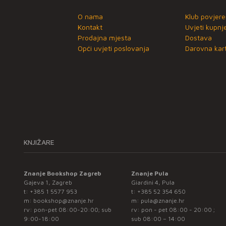
O nama
Klub povjere
Kontakt
Uvjeti kupnj
Prodajna mjesta
Dostava
Opći uvjeti poslovanja
Darovna kart
KNJIŽARE
Znanje Bookshop Zagreb
Znanje Pula
Gajeva 1, Zagreb
Giardini 4, Pula
t:
+385 1 5577 953
t:
+385 52 354 650
m:
bookshop@znanje.hr
m:
pula@znanje.hr
rv: pon-pet 08:00-20:00; sub
rv: pon - pet 08:00 - 20:00 ;
9:00-18:00
sub 08:00 – 14:00