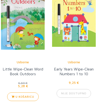
Usborne
Usborne
Little Wipe-Clean Word
Early Years Wipe-Clean
Book Outdoors
Numbers 1 to 10
9,25 €
6,60 €
5,28 €
NIJE DOSTUPNO
U KOŠARICU