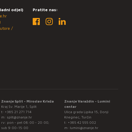
ladni odjel)
Pratite nas:
e.hr
1
utore /
Znanje Split - Miroslav Krleža
Znanje Varaždin - Lumini
Kraj Sv. Marije 1, Split
centar
t:
+385 21 271 714
Ulica grada Lipika 15, Donji
m:
split@znanje.hr
Kneginec, Turčin
rv: pon - pet 08:00 - 20:00;
t:
+385 42 555 002
sub 9:00-15:00
m:
lumini@znanje.hr