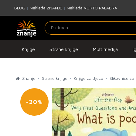
BLOG
|
Naklada ZNANJE
|
Naklada VORTO PALABRA
Knjige
Strane knjige
Multimedija
I
Znanje
Strane knjige
Knjige za djecu
Slikovnice za
-20%