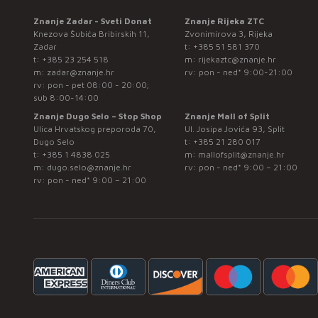
Znanje Zadar - Sveti Donat
Znanje Rijeka ZTC
Knezova Šubića Bribirskih 11,
Zvonimirova 3, Rijeka
Zadar
t:
+385 51 581 370
t:
+385 23 254 518
m:
rijekaztc@znanje.hr
m:
zadar@znanje.hr
rv: pon - ned* 9:00-21:00
rv: pon - pet 08:00 - 20:00;
sub 8:00-14:00
Znanje Dugo Selo – Stop Shop
Znanje Mall of Split
Ulica Hrvatskog preporoda 70,
Ul. Josipa Jovića 93, Split
Dugo Selo
t:
+385 21 280 017
t:
+385 1 4838 025
m:
mallofsplit@znanje.hr
m:
dugo.selo@znanje.hr
rv: pon - ned* 9:00 – 21:00
rv: pon - ned* 9:00 – 21:00