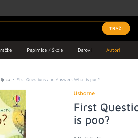
TRAŽI
gračke
Papirnica / Škola
Darovi
Autori
 djecu
First Questions and Answers What is poo?
Usborne
First Quest
is poo?