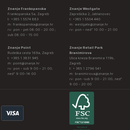
Znanje Frankopanska
Znanje Westgate
Frankopanska 5a, Zagreb
Zaprešićka 2, Jablanovec
t:
+385 1 5574 883
t:
+385 1 5504 440
m:
frankopanska@znanje.hr
m:
westgate@znanje.hr
rv: pon - pet 08:00 - 20:00 ;
rv: pon – ned* 10:00 – 21:00
sub 08:00 - 15:00
Znanje Point
Znanje Retail Park
Rudeška cesta 169a, Zagreb
Branimirova
t:
+385 1 3831 945
Ulica kneza Branimira 119b,
m:
point@znanje.hr
Zagreb
rv: pon - sub 9:00 – 21:00;
t:
+ 385 1 2796 541
ned* 9:00-14:00
m:
branimirova@znanje.hr
rv: pon -sub 9:00 - 21:00, ned*
9:00 - 20:00