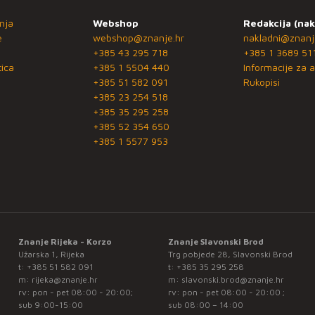
nja
Webshop
Redakcija (nak
e
webshop@znanje.hr
nakladni@znanj
+385 43 295 718
+385 1 3689 51
ica
+385 1 5504 440
Informacije za a
+385 51 582 091
Rukopisi
+385 23 254 518
+385 35 295 258
+385 52 354 650
+385 1 5577 953
Znanje Rijeka - Korzo
Znanje Slavonski Brod
Užarska 1, Rijeka
Trg pobjede 28, Slavonski Brod
t:
+385 51 582 091
t:
+385 35 295 258
m:
rijeka@znanje.hr
m:
slavonski.brod@znanje.hr
rv: pon - pet 08:00 - 20:00;
rv: pon - pet 08:00 - 20:00 ;
sub 9:00-15:00
sub 08:00 – 14:00