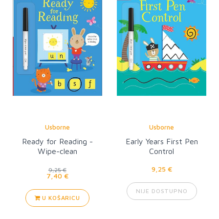
Usborne
Usborne
Ready for Reading -
Early Years First Pen
Wipe-clean
Control
9,25 €
9,25 €
7,40 €
NIJE DOSTUPNO
U KOŠARICU