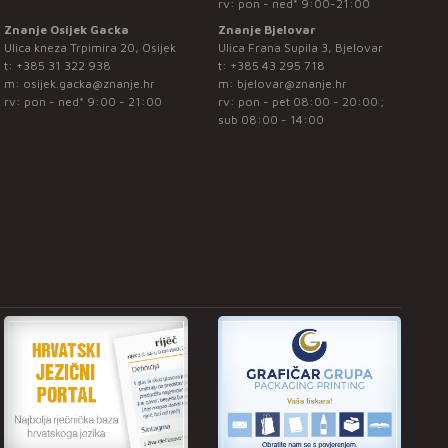
rv: pon - ned* 9:00-21:00
Znanje Osijek Gacka
Znanje Bjelovar
Ulica kneza Trpimira 20, Osijek
Ulica Frana Supila 3, Bjelovar
t:
+385 31 322 938
t:
+385 43 295 718
m:
osijek.gacka@znanje.hr
m:
bjelovar@znanje.hr
rv: pon - ned* 9:00 - 21:00
rv: pon - pet 08:00 - 20:00 ;
sub 08:00 - 14:00