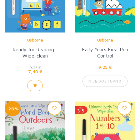
Usborne
Usborne
Ready for Reading -
Early Years First Pen
Wipe-clean
Control
9,25 €
9,25 €
7,40 €
NIJE DOSTUPNO
-20%