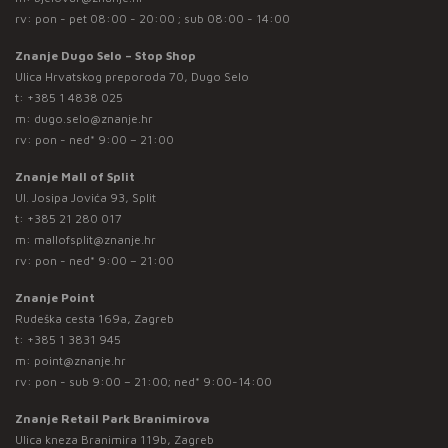
rv: pon - pet 08:00 - 20:00 ; sub 08:00 - 14:00
Znanje Dugo Selo – Stop Shop
Ulica Hrvatskog preporoda 70, Dugo Selo
t:
+385 1 4838 025
m:
dugo.selo@znanje.hr
rv: pon - ned* 9:00 – 21:00
Znanje Mall of Split
Ul. Josipa Jovića 93, Split
t:
+385 21 280 017
m:
mallofsplit@znanje.hr
rv: pon - ned* 9:00 – 21:00
Znanje Point
Rudeška cesta 169a, Zagreb
t:
+385 1 3831 945
m:
point@znanje.hr
rv: pon - sub 9:00 – 21:00; ned* 9:00-14:00
Znanje Retail Park Branimirova
Ulica kneza Branimira 119b, Zagreb