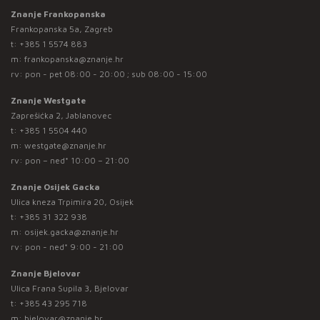
Znanje Frankopanska
Frankopanska 5a, Zagreb
t:
+385 1 5574 883
m:
frankopanska@znanje.hr
rv: pon - pet 08:00 - 20:00 ; sub 08:00 - 15:00
Znanje Westgate
Zaprešićka 2, Jablanovec
t:
+385 1 5504 440
m:
westgate@znanje.hr
rv: pon – ned* 10:00 – 21:00
Znanje Osijek Gacka
Ulica kneza Trpimira 20, Osijek
t:
+385 31 322 938
m:
osijek.gacka@znanje.hr
rv: pon - ned* 9:00 - 21:00
Znanje Bjelovar
Ulica Frana Supila 3, Bjelovar
t:
+385 43 295 718
m:
bjelovar@znanje.hr