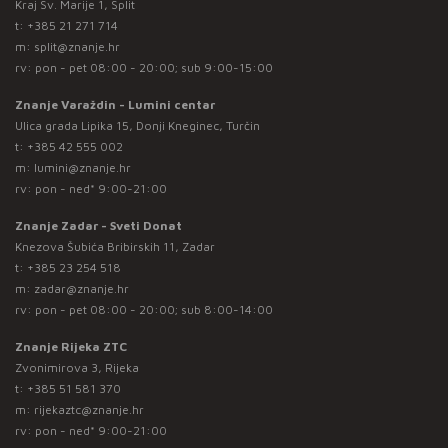
Kraj Sv. Marije 1, Split
t:
+385 21 271 714
m:
split@znanje.hr
rv: pon - pet 08:00 - 20:00; sub 9:00-15:00
Znanje Varaždin - Lumini centar
Ulica grada Lipika 15, Donji Kneginec, Turčin
t:
+385 42 555 002
m:
lumini@znanje.hr
rv: pon - ned* 9:00-21:00
Znanje Zadar - Sveti Donat
Knezova Šubića Bribirskih 11, Zadar
t:
+385 23 254 518
m:
zadar@znanje.hr
rv: pon - pet 08:00 - 20:00; sub 8:00-14:00
Znanje Rijeka ZTC
Zvonimirova 3, Rijeka
t:
+385 51 581 370
m:
rijekaztc@znanje.hr
rv: pon - ned* 9:00-21:00