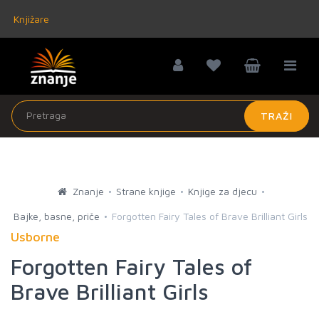
Knjižare
TRAŽI
Znanje
Strane knjige
Knjige za djecu
Bajke, basne, priče
Forgotten Fairy Tales of Brave Brilliant Girls
Usborne
Forgotten Fairy Tales of
Brave Brilliant Girls