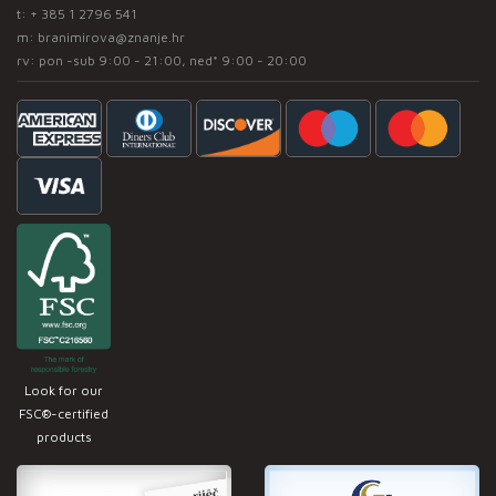
t:
+ 385 1 2796 541
m:
branimirova@znanje.hr
rv: pon -sub 9:00 - 21:00, ned* 9:00 - 20:00
Look for our
FSC®-certified
products