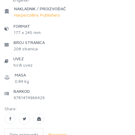
NAKLADNIK / PROIZVOĐAČ
Harpercollins Publishers
FORMAT
177 x 245 mm
BROJ STRANICA
208
stranica
UVEZ
tvrdi uvez
MASA
0.84 kg
BARKOD
9781474966429
Share:
Opis proizvoda
Recenzije