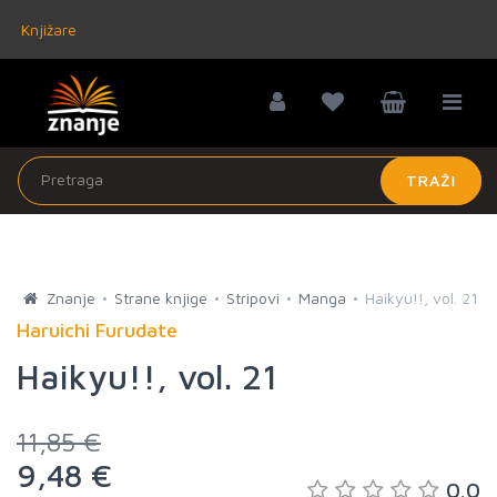
Knjižare
TRAŽI
Znanje
Strane knjige
Stripovi
Manga
Haikyu!!, vol. 21
Haruichi Furudate
Haikyu!!, vol. 21
11,85 €
9,48 €
0.0