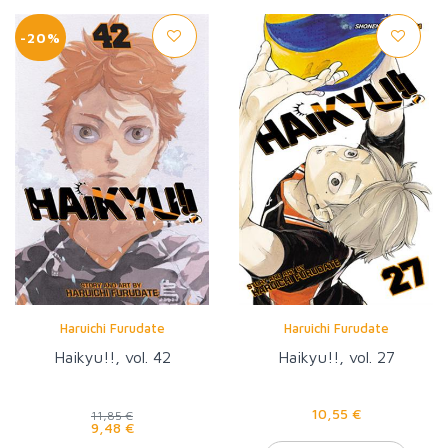
-20%
Haruichi Furudate
Haruichi Furudate
Haikyu!!, vol. 42
Haikyu!!, vol. 27
10,55 €
11,85 €
9,48 €