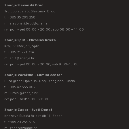
Znanje Slavonski Brod
Trg pobjede 28, Slavonski Brod
t:
+385 35 295 258
m:
slavonski.brod@znanje.hr
rv: pon - pet 08:00 - 20:00 ; sub 08:00 – 14:00
Znanje Split - Miroslav Krleža
Kraj Sv. Marije 1, Split
t:
+385 21 271 714
m:
split@znanje.hr
rv: pon - pet 08:00 - 20:00; sub 9:00-15:00
Znanje Varaždin - Lumini centar
Ulica grada Lipika 15, Donji Kneginec, Turčin
t:
+385 42 555 002
m:
lumini@znanje.hr
rv: pon - ned* 9:00-21:00
Znanje Zadar - Sveti Donat
Knezova Šubića Bribirskih 11, Zadar
t:
+385 23 254 518
m:
zadar@znanje.hr