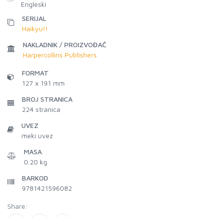
Engleski
SERIJAL
Haikyu!!
NAKLADNIK / PROIZVOĐAČ
Harpercollins Publishers
FORMAT
127 x 191 mm
BROJ STRANICA
224
stranica
UVEZ
meki uvez
MASA
0.20 kg
BARKOD
9781421596082
Share: