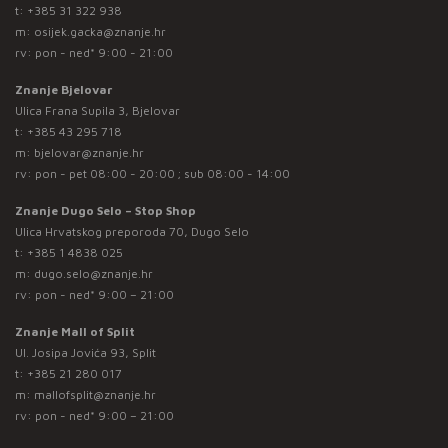
t:
+385 31 322 938
m:
osijek.gacka@znanje.hr
rv: pon - ned* 9:00 - 21:00
Znanje Bjelovar
Ulica Frana Supila 3, Bjelovar
t:
+385 43 295 718
m:
bjelovar@znanje.hr
rv: pon - pet 08:00 - 20:00 ; sub 08:00 - 14:00
Znanje Dugo Selo – Stop Shop
Ulica Hrvatskog preporoda 70, Dugo Selo
t:
+385 1 4838 025
m:
dugo.selo@znanje.hr
rv: pon - ned* 9:00 – 21:00
Znanje Mall of Split
Ul. Josipa Jovića 93, Split
t:
+385 21 280 017
m:
mallofsplit@znanje.hr
rv: pon - ned* 9:00 – 21:00