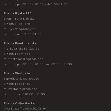
rv: pon - pet 08:00 - 20:00; sub 8:00-14:00
Znanje Rijeka ZTC
Zvonimirova 3, Rijeka
t:
+385 51 581 370
m:
rijekaztc@znanje.hr
rv: pon - ned* 9:00-21:00
Znanje Frankopanska
Frankopanska 5a, Zagreb
t:
+385 1 5574 883
m:
frankopanska@znanje.hr
rv: pon - pet 08:00 - 20:00 ; sub 08:00 - 15:00
Znanje Westgate
Zaprešićka 2, Jablanovec
t:
+385 1 5504 440
m:
westgate@znanje.hr
rv: pon – ned* 10:00 – 21:00
Znanje Osijek Gacka
Ulica kneza Trpimira 20, Osijek