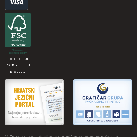
Look for our
FSC®-certified
products
© Znanje d.o.o. - društvo s ograničenom odgovornošću za