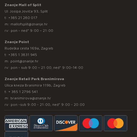
Znanje Mall of Split
Ul. Josipa Jovića 93, Split
t:
+385 21 280 017
m:
mallofsplit@znanje.hr
rv: pon - ned* 9:00 – 21:00
Znanje Point
Rudeška cesta 169a, Zagreb
t:
+385 1 3831 945
m:
point@znanje.hr
rv: pon - sub 9:00 – 21:00; ned* 9:00-14:00
Znanje Retail Park Branimirova
Ulica kneza Branimira 119b, Zagreb
t:
+ 385 1 2796 541
m:
branimirova@znanje.hr
rv: pon -sub 9:00 - 21:00, ned* 9:00 - 20:00