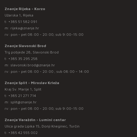
Znanje Rijeka - Korzo
Užarska 1, Rijeka
t:
+385 51 582 091
m:
rijeka@znanje.hr
rv: pon - pet 08:00 - 20:00; sub 9:00-15:00
Znanje Slavonski Brod
Trg pobjede 28, Slavonski Brod
t:
+385 35 295 258
m:
slavonski.brod@znanje.hr
rv: pon - pet 08:00 - 20:00 ; sub 08:00 – 14:00
Znanje Split - Miroslav Krleža
Kraj Sv. Marije 1, Split
t:
+385 21 271 714
m:
split@znanje.hr
rv: pon - pet 08:00 - 20:00; sub 9:00-15:00
Znanje Varaždin - Lumini centar
Ulica grada Lipika 15, Donji Kneginec, Turčin
t:
+385 42 555 002