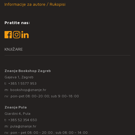
Informacije za autore / Rukopisi
Pratite nas:
KNJIŽARE
Znanje Bookshop Zagreb
Gajeva 1, Zagreb
t:
+385 1 5577 953
m:
bookshop@znanje.hr
rv: pon-pet 08:00-20:00; sub 9:00-18:00
Znanje Pula
Giardini 4, Pula
t:
+385 52 354 650
m:
pula@znanje.hr
rv: pon - pet 08:00 - 20:00 ; sub 08:00 – 14:00