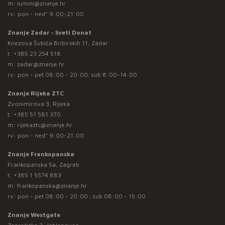
m:
lumini@znanje.hr
rv: pon - ned* 9:00-21:00
Znanje Zadar - Sveti Donat
Knezova Šubića Bribirskih 11, Zadar
t:
+385 23 254 518
m:
zadar@znanje.hr
rv: pon - pet 08:00 - 20:00; sub 8:00-14:00
Znanje Rijeka ZTC
Zvonimirova 3, Rijeka
t:
+385 51 581 370
m:
rijekaztc@znanje.hr
rv: pon - ned* 9:00-21:00
Znanje Frankopanska
Frankopanska 5a, Zagreb
t:
+385 1 5574 883
m:
frankopanska@znanje.hr
rv: pon - pet 08:00 - 20:00 ; sub 08:00 - 15:00
Znanje Westgate