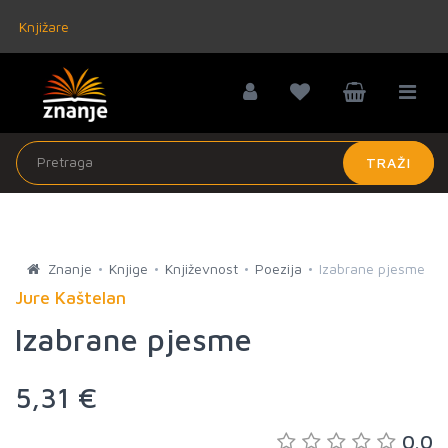
Knjižare
TRAŽI
Znanje
Knjige
Književnost
Poezija
Izabrane pjesme
Jure Kaštelan
Izabrane pjesme
5,31 €
0.0