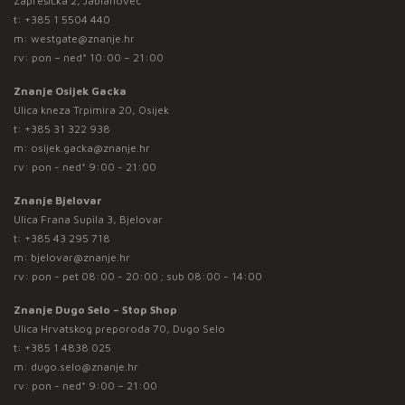
Zaprešićka 2, Jablanovec
t:
+385 1 5504 440
m:
westgate@znanje.hr
rv: pon – ned* 10:00 – 21:00
Znanje Osijek Gacka
Ulica kneza Trpimira 20, Osijek
t:
+385 31 322 938
m:
osijek.gacka@znanje.hr
rv: pon - ned* 9:00 - 21:00
Znanje Bjelovar
Ulica Frana Supila 3, Bjelovar
t:
+385 43 295 718
m:
bjelovar@znanje.hr
rv: pon - pet 08:00 - 20:00 ; sub 08:00 - 14:00
Znanje Dugo Selo – Stop Shop
Ulica Hrvatskog preporoda 70, Dugo Selo
t:
+385 1 4838 025
m:
dugo.selo@znanje.hr
rv: pon - ned* 9:00 – 21:00