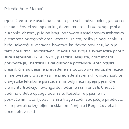
Priredio Ante Stamać
Pjesništvo Jure Kaštelana sabralo je u sebi individualnu, jastvenu
misao o čovjekovu opstanku, davnu mudrost hrvatskoga jezika, i
europske obzore, piše na kraju pogovora Kaštelanovim Izabranim
pjesmama priređivač Ante Stamać. Doista, teško je naći osobu iz
bliže, takoreći suvremene hrvatske književne povijesti, koja je
tako presudno i afirmativno utjecala na svoje suvremenike poput
Jure Kaštelana (1919-1990), pjesnika, esejista, dramatičara,
prevoditelja, urednika i sveučilišnoga profesora. Antologijski
pjesnik čije su pjesme prevedene na gotovo sve europske jezike,
a ime uvršteno u sve važnije preglede slavenskih književnosti te
u svjetske leksikone pisaca, na najbolji način spaja pjesničke
elemente tradicije i avangarde, ludizma i smirenosti. Unoseći
vedrinu u doba općega besmisla, Kaštelan u pjesmama
posvećenim ratu, ljubavi i smrti traga i žudi, zaključuje piređivač,
za nepovratno izgubljenim skladom čovjeka i Boga, čovjeka i
opće duhovnosti.