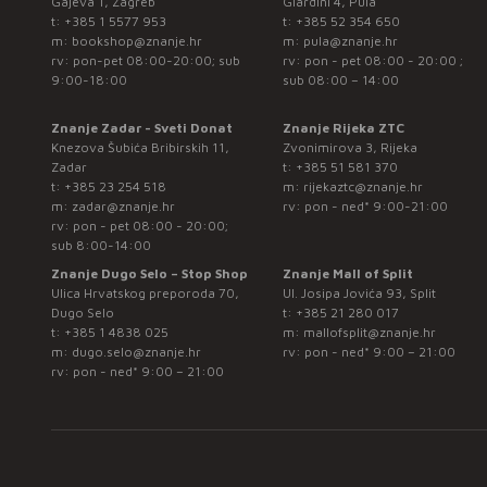
Gajeva 1, Zagreb
Giardini 4, Pula
t:
+385 1 5577 953
t:
+385 52 354 650
m:
bookshop@znanje.hr
m:
pula@znanje.hr
rv: pon-pet 08:00-20:00; sub
rv: pon - pet 08:00 - 20:00 ;
9:00-18:00
sub 08:00 – 14:00
Znanje Zadar - Sveti Donat
Znanje Rijeka ZTC
Knezova Šubića Bribirskih 11,
Zvonimirova 3, Rijeka
Zadar
t:
+385 51 581 370
t:
+385 23 254 518
m:
rijekaztc@znanje.hr
m:
zadar@znanje.hr
rv: pon - ned* 9:00-21:00
rv: pon - pet 08:00 - 20:00;
sub 8:00-14:00
Znanje Dugo Selo – Stop Shop
Znanje Mall of Split
Ulica Hrvatskog preporoda 70,
Ul. Josipa Jovića 93, Split
Dugo Selo
t:
+385 21 280 017
t:
+385 1 4838 025
m:
mallofsplit@znanje.hr
m:
dugo.selo@znanje.hr
rv: pon - ned* 9:00 – 21:00
rv: pon - ned* 9:00 – 21:00