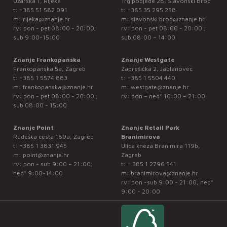
Užarska 1, Rijeka
Trg pobjede 28, Slavonski Brod
t:
+385 51 582 091
t:
+385 35 295 258
m:
rijeka@znanje.hr
m:
slavonski.brod@znanje.hr
rv: pon - pet 08:00 - 20:00;
rv: pon - pet 08:00 - 20:00 ;
sub 9:00-15:00
sub 08:00 – 14:00
Znanje Frankopanska
Znanje Westgate
Frankopanska 5a, Zagreb
Zaprešićka 2, Jablanovec
t:
+385 1 5574 883
t:
+385 1 5504 440
m:
frankopanska@znanje.hr
m:
westgate@znanje.hr
rv: pon - pet 08:00 - 20:00 ;
rv: pon – ned* 10:00 – 21:00
sub 08:00 - 15:00
Znanje Point
Znanje Retail Park
Rudeška cesta 169a, Zagreb
Branimirova
t:
+385 1 3831 945
Ulica kneza Branimira 119b,
m:
point@znanje.hr
Zagreb
rv: pon - sub 9:00 – 21:00;
t:
+ 385 1 2796 541
ned* 9:00-14:00
m:
branimirova@znanje.hr
rv: pon -sub 9:00 - 21:00, ned*
9:00 - 20:00