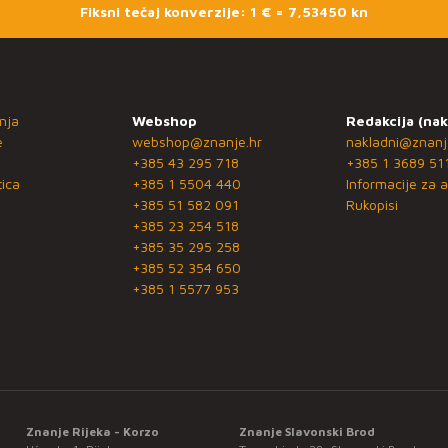
Fiksni tečaj konverzije: 1 € = 7,53450 kn
nja
Webshop
Redakcija (nak
e
webshop@znanje.hr
nakladni@znanj
+385 43 295 718
+385 1 3689 51
ica
+385 1 5504 440
Informacije za a
+385 51 582 091
Rukopisi
+385 23 254 518
+385 35 295 258
+385 52 354 650
+385 1 5577 953
Znanje Rijeka - Korzo
Znanje Slavonski Brod