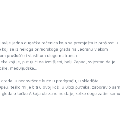
glavlje jedna dugačka rečenica koja se premješta iz prošlosti u
ka koji se iz nekoga primorskoga grada na Jadranu vlakom
jom prošlošću i vlastitom ulogom stranca.
a koji je, putujući na izmišljeni, bolji Zapad, svjestan da je
oške, međuljudske...
e grada, u nedovršene kuće u predgrađu, u skladišta
peu, teško mi je biti u ovoj koži, u ulozi putnika, zaboravio sam
 i gleda u točku A koja ubrzano nestaje, koliko dugo zatim samo