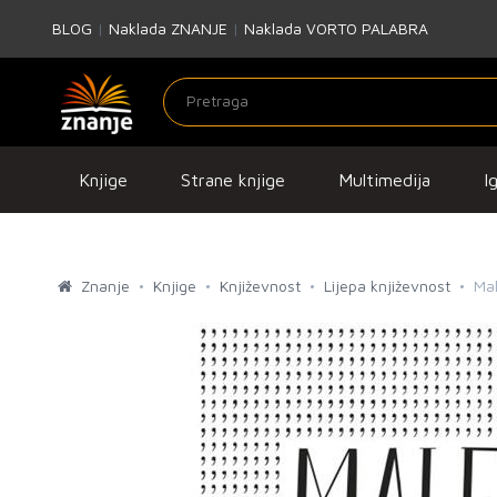
BLOG
|
Naklada ZNANJE
|
Naklada VORTO PALABRA
Knjige
Strane knjige
Multimedija
I
Znanje
Knjige
Književnost
Lijepa književnost
Mal