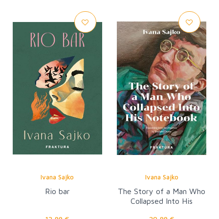
Ivana Sajko
Ivana Sajko
Rio bar
The Story of a Man Who
Collapsed Into His
Notebook
12,99 €
20,99 €