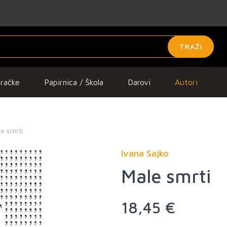
TRAŽI
gračke
Papirnica / Škola
Darovi
Autori
e smrti
Ivana Sajko
Male smrti
18,45 €