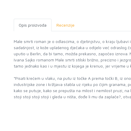
Opis proizvoda
Recenzije
Male smrti roman je o odlascima, o djetinjstvu, o kraju ljubavi 
sadašnjost, iz kože uplašenog dječaka u odijelo već odraslog 
uputio u Berlin, da bi tamo, možda prekasno, započeo iznova. No
Ivana Sajko romanom Male smrti stilski brižno, precizno i jezgro
tamo jednako kao i u mjestu iz kojega je krenuo, jer vrijeme u
“Pisati krećem u vlaku, na putu iz točke A prema točki B, iz o
industrijske zone i kržljava stabla uz rijeku po čijim granama, p
kako se putuje, kako se prepušta na milost i nemilost pruzi, na
stoji stoji stoji stoji i gleda u ništa, dođe li mu da zaplače?, 