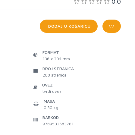
0.0
DODAJ U KOŠARICU
FORMAT
136 x 204 mm
BROJ STRANICA
208
stranica
UVEZ
tvrdi uvez
MASA
0.30 kg
BARKOD
9789533583761