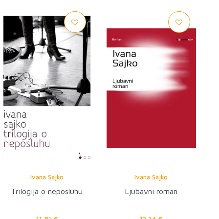
Ivana Sajko
Ivana Sajko
Trilogija o neposluhu
Ljubavni roman
11,81 €
13,14 €