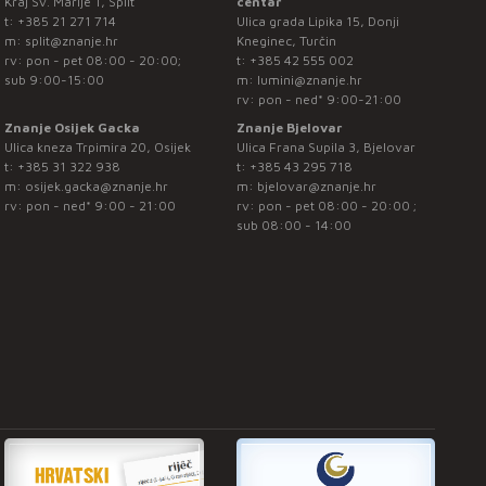
Kraj Sv. Marije 1, Split
centar
t:
+385 21 271 714
Ulica grada Lipika 15, Donji
m:
split@znanje.hr
Kneginec, Turčin
rv: pon - pet 08:00 - 20:00;
t:
+385 42 555 002
sub 9:00-15:00
m:
lumini@znanje.hr
rv: pon - ned* 9:00-21:00
Znanje Osijek Gacka
Znanje Bjelovar
Ulica kneza Trpimira 20, Osijek
Ulica Frana Supila 3, Bjelovar
t:
+385 31 322 938
t:
+385 43 295 718
m:
osijek.gacka@znanje.hr
m:
bjelovar@znanje.hr
rv: pon - ned* 9:00 - 21:00
rv: pon - pet 08:00 - 20:00 ;
sub 08:00 - 14:00