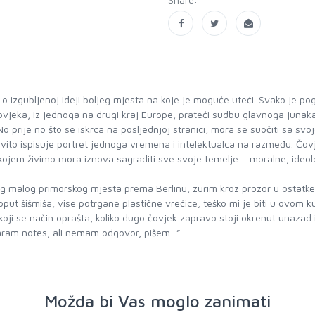
i o izgubljenoj ideji boljeg mjesta na koje je moguće uteći. Svako je po
čovjeka, iz jednoga na drugi kraj Europe, prateći sudbu glavnoga juna
 prije no što se iskrca na posljednjoj stranici, mora se suočiti sa svo
vito ispisuje portret jednoga vremena i intelektualca na razmeđu. Čovjek
 kojem živimo mora iznova sagraditi sve svoje temelje – moralne, ideol
nog malog primorskog mjesta prema Berlinu, zurim kroz prozor u ostatk
oput šišmiša, vise potrgane plastične vrećice, teško mi je biti u ovom ku
 koji se način oprašta, koliko dugo čovjek zapravo stoji okrenut unazad
otvaram notes, ali nemam odgovor, pišem...”
Možda bi Vas moglo zanimati