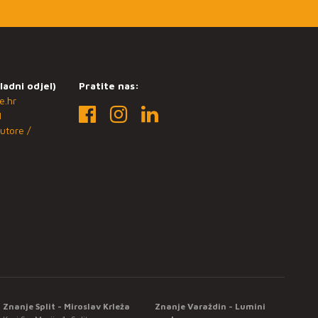
ladni odjel)
Pratite nas:
e.hr
1
utore /
Znanje Split - Miroslav Krleža
Znanje Varaždin - Lumini