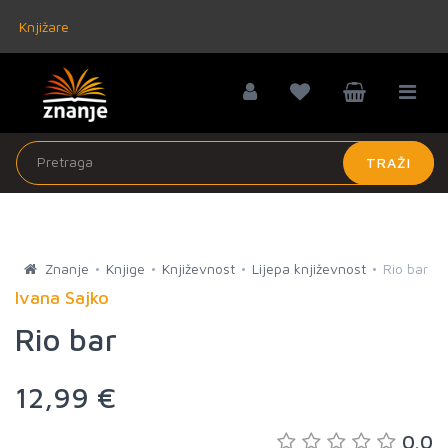
Knjižare
TRAŽI
Znanje
Knjige
Književnost
Lijepa književnost
Rio bar
Ivana Sajko
Rio bar
12,99 €
0.0