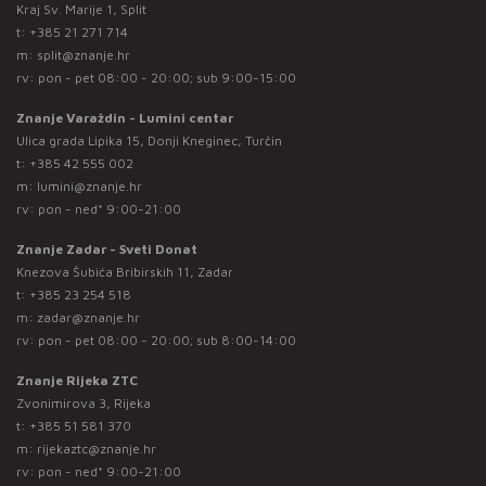
Kraj Sv. Marije 1, Split
t:
+385 21 271 714
m:
split@znanje.hr
rv: pon - pet 08:00 - 20:00; sub 9:00-15:00
Znanje Varaždin - Lumini centar
Ulica grada Lipika 15, Donji Kneginec, Turčin
t:
+385 42 555 002
m:
lumini@znanje.hr
rv: pon - ned* 9:00-21:00
Znanje Zadar - Sveti Donat
Knezova Šubića Bribirskih 11, Zadar
t:
+385 23 254 518
m:
zadar@znanje.hr
rv: pon - pet 08:00 - 20:00; sub 8:00-14:00
Znanje Rijeka ZTC
Zvonimirova 3, Rijeka
t:
+385 51 581 370
m:
rijekaztc@znanje.hr
rv: pon - ned* 9:00-21:00