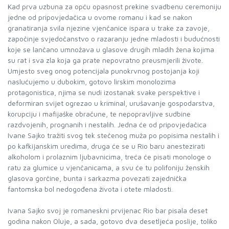
Kad prva uzbuna za opću opasnost prekine svadbenu ceremoniju
jedne od pripovjedačica u ovome romanu i kad se nakon
granatiranja svila njezine vjenčanice ispara u trake za zavoje,
započinje svjedočanstvo o razaranju jedne mladosti i budućnosti
koje se lančano umnožava u glasove drugih mladih žena kojima
su rat i sva zla koja ga prate nepovratno preusmjerili živote.
Umjesto sveg onog potencijala punokrvnog postojanja koji
naslućujemo u dubokim, gotovo lirskim monolozima
protagonistica, njima se nudi izostanak svake perspektive i
deformiran svijet ogrezao u kriminal, urušavanje gospodarstva,
korupciju i mafijaške obračune, te nepopravljive sudbine
razdvojenih, prognanih i nestalih. Jedna će od pripovjedačica
Ivane Sajko tražiti svog tek stečenog muža po popisima nestalih i
po kafkijanskim uredima, druga će se u Rio baru anestezirati
alkoholom i prolaznim ljubavnicima, treća će pisati monologe o
ratu za glumice u vjenčanicama, a svu će tu polifoniju ženskih
glasova gorčine, bunta i sarkazma povezati zajednička
fantomska bol nedogođena života i otete mladosti.
Ivana Sajko svoj je romaneskni prvijenac Rio bar pisala deset
godina nakon Oluje, a sada, gotovo dva desetljeća poslije, toliko