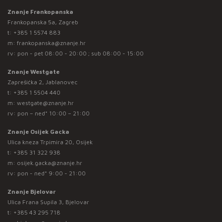
Znanje Frankopanska
Frankopanska 5a, Zagreb
t:
+385 1 5574 883
m:
frankopanska@znanje.hr
rv: pon - pet 08:00 - 20:00 ; sub 08:00 - 15:00
Znanje Westgate
Zaprešićka 2, Jablanovec
t:
+385 1 5504 440
m:
westgate@znanje.hr
rv: pon – ned* 10:00 – 21:00
Znanje Osijek Gacka
Ulica kneza Trpimira 20, Osijek
t:
+385 31 322 938
m:
osijek.gacka@znanje.hr
rv: pon - ned* 9:00 - 21:00
Znanje Bjelovar
Ulica Frana Supila 3, Bjelovar
t:
+385 43 295 718