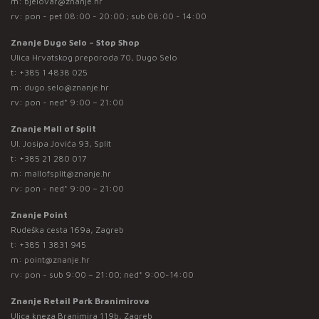
m:
bjelovar@znanje.hr
rv: pon - pet 08:00 - 20:00 ; sub 08:00 - 14:00
Znanje Dugo Selo – Stop Shop
Ulica Hrvatskog preporoda 70, Dugo Selo
t:
+385 1 4838 025
m:
dugo.selo@znanje.hr
rv: pon - ned* 9:00 – 21:00
Znanje Mall of Split
Ul. Josipa Jovića 93, Split
t:
+385 21 280 017
m:
mallofsplit@znanje.hr
rv: pon - ned* 9:00 – 21:00
Znanje Point
Rudeška cesta 169a, Zagreb
t:
+385 1 3831 945
m:
point@znanje.hr
rv: pon - sub 9:00 – 21:00; ned* 9:00-14:00
Znanje Retail Park Branimirova
Ulica kneza Branimira 119b, Zagreb