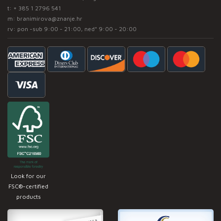
t:
+ 385 1 2796 541
m:
branimirova@znanje.hr
rv: pon -sub 9:00 - 21:00, ned* 9:00 - 20:00
Look for our
FSC®-certified
products