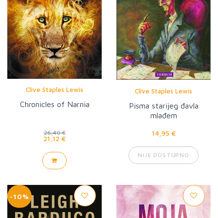
Clive Staples Lewis
Clive Staples Lewis
Chronicles of Narnia
Pisma starijeg đavla
mlađem
14,95 €
26,40 €
21,12 €
NIJE DOSTUPNO
-10%