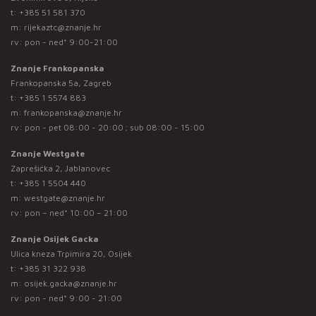
t:
+385 51 581 370
m:
rijekaztc@znanje.hr
rv: pon - ned* 9:00-21:00
Znanje Frankopanska
Frankopanska 5a, Zagreb
t:
+385 1 5574 883
m:
frankopanska@znanje.hr
rv: pon - pet 08:00 - 20:00 ; sub 08:00 - 15:00
Znanje Westgate
Zaprešićka 2, Jablanovec
t:
+385 1 5504 440
m:
westgate@znanje.hr
rv: pon – ned* 10:00 – 21:00
Znanje Osijek Gacka
Ulica kneza Trpimira 20, Osijek
t:
+385 31 322 938
m:
osijek.gacka@znanje.hr
rv: pon - ned* 9:00 - 21:00