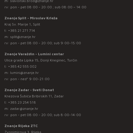
m:
slavonski.brod@znanje.hr
rv: pon - pet 08:00 - 20:00 ; sub 08:00 – 14:00
Znanje Split - Miroslav Krleža
Kraj Sv. Marije 1, Split
t:
+385 21 271 714
m:
split@znanje.hr
rv: pon - pet 08:00 - 20:00; sub 9:00-15:00
Znanje Varaždin - Lumini centar
Ulica grada Lipika 15, Donji Kneginec, Turčin
t:
+385 42 555 002
m:
lumini@znanje.hr
rv: pon - ned* 9:00-21:00
Znanje Zadar - Sveti Donat
Knezova Šubića Bribirskih 11, Zadar
t:
+385 23 254 518
m:
zadar@znanje.hr
rv: pon - pet 08:00 - 20:00; sub 8:00-14:00
Znanje Rijeka ZTC
Zvonimirova 3, Rijeka