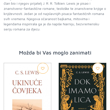
član bio i njegov prijatelj J. R. R. Tolkien. Lewis je pisao i
znanstveno-fantastične romane, teološke te znanstvene knjige o
književnosti. Jedan je od najslavnijih pisaca fantastičnih romana
svih vremena. Njegova očaranost bajkama, mitovima i
legendama inspirirala ga je da napiše Narniju, bezvremensku
seriju romana za djecu.
Možda bi Vas moglo zanimati