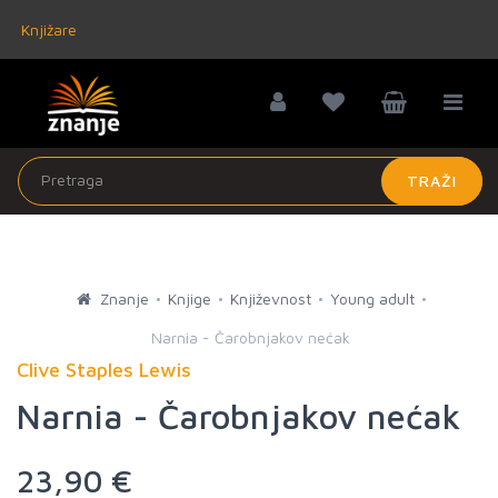
Knjižare
TRAŽI
Znanje
Knjige
Književnost
Young adult
Narnia - Čarobnjakov nećak
Clive Staples Lewis
Narnia - Čarobnjakov nećak
23,90 €