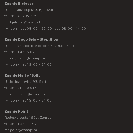
Znanje Bjelovar
Ulica Frana Supila 3, Bjelovar
t:
+385 43 295 718
m:
bjelovar@znanje.hr
rv: pon - pet 08:00 - 20:00 ; sub 08:00 - 14:00
Znanje Dugo Selo – Stop Shop
Ulica Hrvatskog preporoda 70, Dugo Selo
t:
+385 1 4838 025
m:
dugo.selo@znanje.hr
rv: pon - ned* 9:00 – 21:00
Znanje Mall of Split
Ul. Josipa Jovića 93, Split
t:
+385 21 280 017
m:
mallofsplit@znanje.hr
rv: pon - ned* 9:00 – 21:00
Znanje Point
Rudeška cesta 169a, Zagreb
t:
+385 1 3831 945
m:
point@znanje.hr