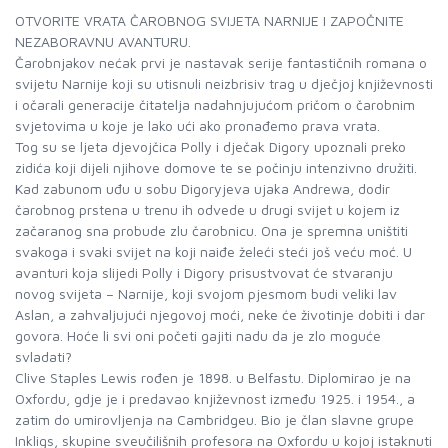
OTVORITE VRATA ČAROBNOG SVIJETA NARNIJE I ZAPOČNITE
NEZABORAVNU AVANTURU.
Čarobnjakov nećak prvi je nastavak serije fantastičnih romana o
svijetu Narnije koji su utisnuli neizbrisiv trag u dječjoj književnosti
i očarali generacije čitatelja nadahnjujućom pričom o čarobnim
svjetovima u koje je lako ući ako pronađemo prava vrata.
Tog su se ljeta djevojčica Polly i dječak Digory upoznali preko
zidića koji dijeli njihove domove te se počinju intenzivno družiti.
Kad zabunom uđu u sobu Digoryjeva ujaka Andrewa, dodir
čarobnog prstena u trenu ih odvede u drugi svijet u kojem iz
začaranog sna probude zlu čarobnicu. Ona je spremna uništiti
svakoga i svaki svijet na koji naiđe želeći steći još veću moć. U
avanturi koja slijedi Polly i Digory prisustvovat će stvaranju
novog svijeta – Narnije, koji svojom pjesmom budi veliki lav
Aslan, a zahvaljujući njegovoj moći, neke će životinje dobiti i dar
govora. Hoće li svi oni početi gajiti nadu da je zlo moguće
svladati?
Clive Staples Lewis rođen je 1898. u Belfastu. Diplomirao je na
Oxfordu, gdje je i predavao književnost između 1925. i 1954., a
zatim do umirovljenja na Cambridgeu. Bio je član slavne grupe
Inkligs, skupine sveučilišnih profesora na Oxfordu u kojoj istaknuti