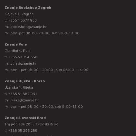
Znanje Bookshop Zagreb
Gajeva 1, Zagreb
t:
+385 1 5577 953
m:
bookshop@znanje.hr
rv: pon-pet 08:00-20:00; sub 9:00-18:00
Znanje Pula
Giardini 4, Pula
t:
+385 52 354 650
m:
pula@znanje.hr
rv: pon - pet 08:00 - 20:00 ; sub 08:00 – 14:00
Znanje Rijeka - Korzo
Užarska 1, Rijeka
t:
+385 51 582 091
m:
rijeka@znanje.hr
rv: pon - pet 08:00 - 20:00; sub 9:00-15:00
Znanje Slavonski Brod
Trg pobjede 28, Slavonski Brod
t:
+385 35 295 258