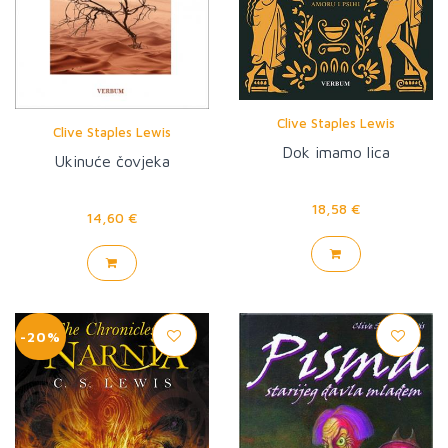
Clive Staples Lewis
Clive Staples Lewis
Dok imamo lica
Ukinuće čovjeka
18,58 €
14,60 €
-20%