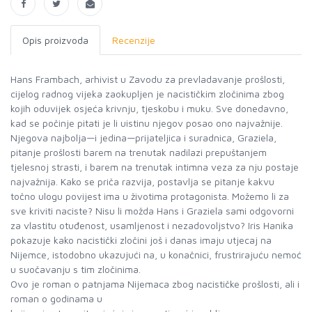
Opis proizvoda
Recenzije
Hans Frambach, arhivist u Zavodu za prevladavanje prošlosti,
cijelog radnog vijeka zaokupljen je nacističkim zločinima zbog
kojih oduvijek osjeća krivnju, tjeskobu i muku. Sve donedavno,
kad se počinje pitati je li uistinu njegov posao ono najvažnije.
Njegova najbolja—i jedina—prijateljica i suradnica, Graziela,
pitanje prošlosti barem na trenutak nadilazi prepuštanjem
tjelesnoj strasti, i barem na trenutak intimna veza za nju postaje
najvažnija. Kako se priča razvija, postavlja se pitanje kakvu
točno ulogu povijest ima u životima protagonista. Možemo li za
sve kriviti naciste? Nisu li možda Hans i Graziela sami odgovorni
za vlastitu otuđenost, usamljenost i nezadovoljstvo? Iris Hanika
pokazuje kako nacistički zločini još i danas imaju utjecaj na
Nijemce, istodobno ukazujući na, u konačnici, frustrirajuću nemoć
u suočavanju s tim zločinima.
Ovo je roman o patnjama Nijemaca zbog nacističke prošlosti, ali i
roman o godinama u