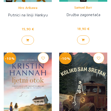
Samuel Burr
Hiro Arikawa
Družba zagonetača
Putnici na liniji Hankyu
18,90 €
15,90 €
-10%
-10%