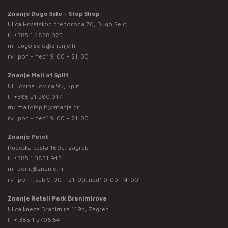
Znanje Dugo Selo – Stop Shop
Ulica Hrvatskog preporoda 70, Dugo Selo
t:
+385 1 4838 025
m:
dugo.selo@znanje.hr
rv: pon - ned* 9:00 – 21:00
Znanje Mall of Split
Ul. Josipa Jovića 93, Split
t:
+385 21 280 017
m:
mallofsplit@znanje.hr
rv: pon - ned* 9:00 – 21:00
Znanje Point
Rudeška cesta 169a, Zagreb
t:
+385 1 3831 945
m:
point@znanje.hr
rv: pon - sub 9:00 – 21:00; ned* 9:00-14:00
Znanje Retail Park Branimirova
Ulica kneza Branimira 119b, Zagreb
t:
+ 385 1 2796 541