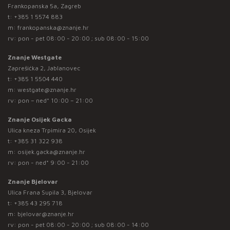
Frankopanska 5a, Zagreb
t:
+385 1 5574 883
m:
frankopanska@znanje.hr
rv: pon - pet 08:00 - 20:00 ; sub 08:00 - 15:00
Znanje Westgate
Zaprešićka 2, Jablanovec
t:
+385 1 5504 440
m:
westgate@znanje.hr
rv: pon – ned* 10:00 – 21:00
Znanje Osijek Gacka
Ulica kneza Trpimira 20, Osijek
t:
+385 31 322 938
m:
osijek.gacka@znanje.hr
rv: pon - ned* 9:00 - 21:00
Znanje Bjelovar
Ulica Frana Supila 3, Bjelovar
t:
+385 43 295 718
m:
bjelovar@znanje.hr
rv: pon - pet 08:00 - 20:00 ; sub 08:00 - 14:00