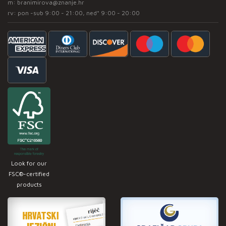
m:
branimirova@znanje.hr
rv: pon -sub 9:00 - 21:00, ned* 9:00 - 20:00
Look for our
FSC®-certified
products