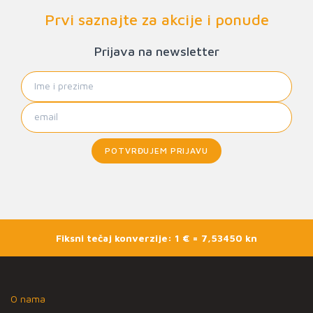
Prvi saznajte za akcije i ponude
Prijava na newsletter
POTVRĐUJEM PRIJAVU
Fiksni tečaj konverzije: 1 € = 7,53450 kn
O nama