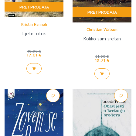
PRETPRODAJA
PRETPRODAJA
Kristin Hannah
Christian Watson
Ljetni otok
Koliko sam sretan
18,90 €
17,01 €
21,90 €
19,71 €