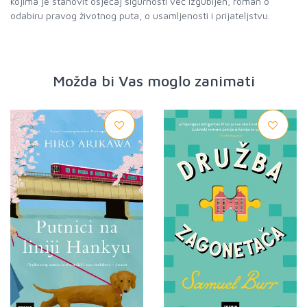
kojima je stanovit osjećaj sigurnosti već izgubljen, roman o
odabiru pravog životnog puta, o usamljenosti i prijateljstvu.
Možda bi Vas moglo zanimati