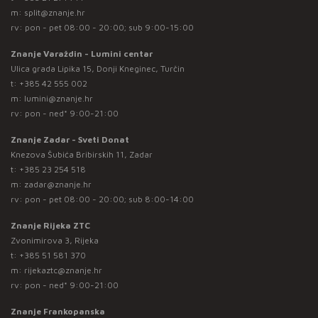
m:
split@znanje.hr
rv: pon - pet 08:00 - 20:00; sub 9:00-15:00
Znanje Varaždin - Lumini centar
Ulica grada Lipika 15, Donji Kneginec, Turčin
t:
+385 42 555 002
m:
lumini@znanje.hr
rv: pon - ned* 9:00-21:00
Znanje Zadar - Sveti Donat
Knezova Šubića Bribirskih 11, Zadar
t:
+385 23 254 518
m:
zadar@znanje.hr
rv: pon - pet 08:00 - 20:00; sub 8:00-14:00
Znanje Rijeka ZTC
Zvonimirova 3, Rijeka
t:
+385 51 581 370
m:
rijekaztc@znanje.hr
rv: pon - ned* 9:00-21:00
Znanje Frankopanska