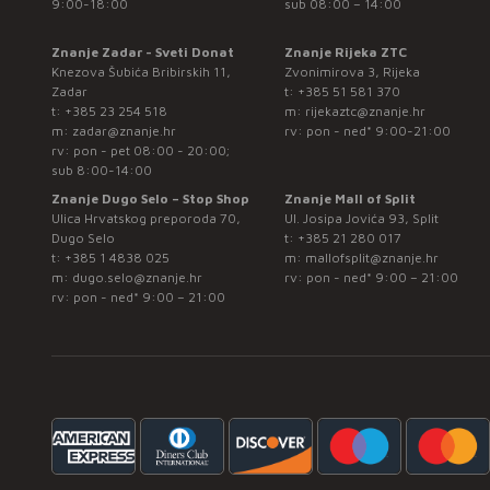
9:00-18:00
sub 08:00 – 14:00
Znanje Zadar - Sveti Donat
Znanje Rijeka ZTC
Knezova Šubića Bribirskih 11,
Zvonimirova 3, Rijeka
Zadar
t:
+385 51 581 370
t:
+385 23 254 518
m:
rijekaztc@znanje.hr
m:
zadar@znanje.hr
rv: pon - ned* 9:00-21:00
rv: pon - pet 08:00 - 20:00;
sub 8:00-14:00
Znanje Dugo Selo – Stop Shop
Znanje Mall of Split
Ulica Hrvatskog preporoda 70,
Ul. Josipa Jovića 93, Split
Dugo Selo
t:
+385 21 280 017
t:
+385 1 4838 025
m:
mallofsplit@znanje.hr
m:
dugo.selo@znanje.hr
rv: pon - ned* 9:00 – 21:00
rv: pon - ned* 9:00 – 21:00