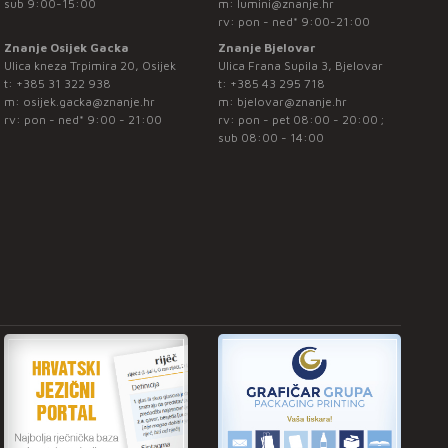
sub 9:00-15:00
m:
lumini@znanje.hr
rv: pon - ned* 9:00-21:00
Znanje Osijek Gacka
Znanje Bjelovar
Ulica kneza Trpimira 20, Osijek
Ulica Frana Supila 3, Bjelovar
t:
+385 31 322 938
t:
+385 43 295 718
m:
osijek.gacka@znanje.hr
m:
bjelovar@znanje.hr
rv: pon - ned* 9:00 - 21:00
rv: pon - pet 08:00 - 20:00 ;
sub 08:00 - 14:00