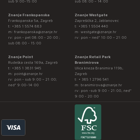
sub 9:00-15:00
sub 08:00 – 14:00
Znanje Frankopanska
Znanje Westgate
Frankopanska 5a, Zagreb
Zaprešićka 2, Jablanovec
t:
+385 1 5574 883
t:
+385 1 5504 440
m:
frankopanska@znanje.hr
m:
westgate@znanje.hr
rv: pon - pet 08:00 - 20:00 ;
rv: pon – ned* 10:00 – 21:00
sub 08:00 - 15:00
Znanje Point
Znanje Retail Park
Rudeška cesta 169a, Zagreb
Branimirova
t:
+385 1 3831 945
Ulica kneza Branimira 119b,
m:
point@znanje.hr
Zagreb
rv: pon - sub 9:00 – 21:00;
t:
+ 385 1 2796 541
ned* 9:00-14:00
m:
branimirova@znanje.hr
rv: pon -sub 9:00 - 21:00, ned*
9:00 - 20:00