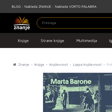
BLOG
|
Naklada ZNANJE
|
Naklada VORTO PALABRA
Knjige
Strane knjige
Multimedija
I
Znanje
Knjige
Književnost
Lijepa književnost
Pot