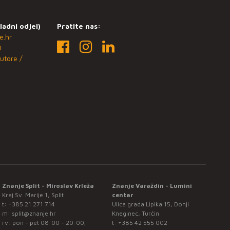
ladni odjel)
Pratite nas:
e.hr
1
utore /
Znanje Split - Miroslav Krleža
Znanje Varaždin - Lumini
Kraj Sv. Marije 1, Split
centar
t:
+385 21 271 714
Ulica grada Lipika 15, Donji
m:
split@znanje.hr
Kneginec, Turčin
rv: pon - pet 08:00 - 20:00;
t:
+385 42 555 002