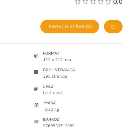
0.0
DODAJ U KOŠARICU
FORMAT
130 x 210 mm
BROJ STRANICA
295
stranica
UVEZ
tvrdi uvez
MASA
0.30 kg
BARKOD
9789533513959