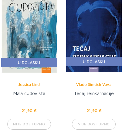
U DOLASKU
U DOLASKU
Jessica Lind
Vlado Simcich Vava
Mala čudovišta
Tečaj reinkarnacije
21,90 €
21,90 €
NIJE DOSTUPNO
NIJE DOSTUPNO