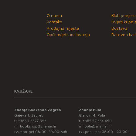
O nama
Klub povjere
Kontakt
Uvjeti kupnj
Prodajna mjesta
Dostava
Opći uvjeti poslovanja
Darovna kart
KNJIŽARE
Znanje Bookshop Zagreb
Znanje Pula
Gajeva 1, Zagreb
Giardini 4, Pula
t:
+385 1 5577 953
t:
+385 52 354 650
m:
bookshop@znanje.hr
m:
pula@znanje.hr
rv: pon-pet 08:00-20:00; sub
rv: pon - pet 08:00 - 20:00 ;