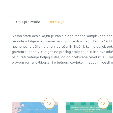
Opis proizvoda
Recenzije
Nakon smrti oca s kojim je imala blago rečeno kompleksan odnos,
perioda u talijanskoj suvremenoj povijesti između 1968. i 1988. 
neznanac, vječito na strani poraženih, liječnik koji je uvijek 
govoriti? Torino 70-ih godina prošlog stoljeća je kulisa svakidaš
osigurati rođenje boljeg sutra, no od očekivane revolucije u kon
u ovom romanu-biografiji o jednom čovjeku i njegovim idealim