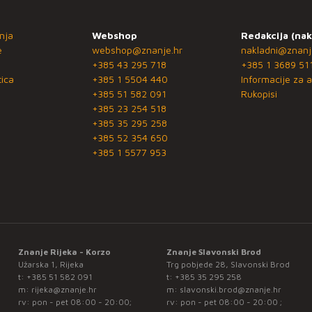
nja
Webshop
Redakcija (nak
e
webshop@znanje.hr
nakladni@znanj
+385 43 295 718
+385 1 3689 51
ica
+385 1 5504 440
Informacije za a
+385 51 582 091
Rukopisi
+385 23 254 518
+385 35 295 258
+385 52 354 650
+385 1 5577 953
Znanje Rijeka - Korzo
Znanje Slavonski Brod
Užarska 1, Rijeka
Trg pobjede 28, Slavonski Brod
t:
+385 51 582 091
t:
+385 35 295 258
m:
rijeka@znanje.hr
m:
slavonski.brod@znanje.hr
rv: pon - pet 08:00 - 20:00;
rv: pon - pet 08:00 - 20:00 ;