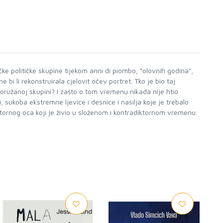
ke političke skupine tijekom anni di piombo, “olovnih godina”,
i li rekonstruirala cjelovit očev portret. Tko je bio taj
 oružanoj skupini? I zašto o tom vremenu nikada nije htio
, sukoba ekstremne ljevice i desnice i nasilja koje je trebalo
iktornog oca koji je živio u složenom i kontradiktornom vremenu