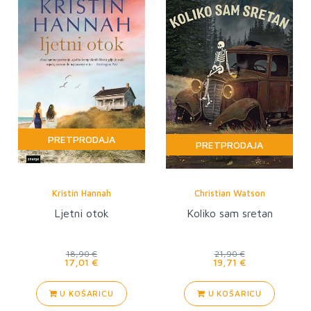
PRETPRODAJA
PRETPRODAJA
Kristin Hannah
Christian Watson
Ljetni otok
Koliko sam sretan
18,90 €
21,90 €
17,01 €
19,71 €
U KOŠARICU
U KOŠARICU