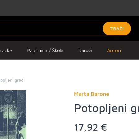
TRAŽI
gračke
Papirnica / Škola
Darovi
Autori
opljeni grad
Marta Barone
Potopljeni g
17,92 €