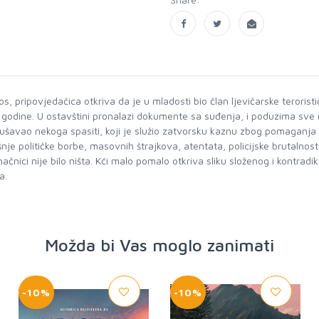
 pripovjedačica otkriva da je u mladosti bio član ljevičarske teroristič
godine. U ostavštini pronalazi dokumente sa suđenja, i poduzima sve ne b
pokušavao nekoga spasiti, koji je služio zatvorsku kaznu zbog pomaganja
nje političke borbe, masovnih štrajkova, atentata, policijske brutalnosti
ačnici nije bilo ništa. Kći malo pomalo otkriva sliku složenog i kontrad
a.
Možda bi Vas moglo zanimati
-10%
-10%