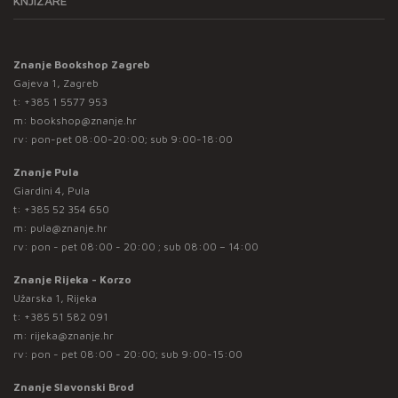
KNJIŽARE
Znanje Bookshop Zagreb
Gajeva 1, Zagreb
t:
+385 1 5577 953
m:
bookshop@znanje.hr
rv: pon-pet 08:00-20:00; sub 9:00-18:00
Znanje Pula
Giardini 4, Pula
t:
+385 52 354 650
m:
pula@znanje.hr
rv: pon - pet 08:00 - 20:00 ; sub 08:00 – 14:00
Znanje Rijeka - Korzo
Užarska 1, Rijeka
t:
+385 51 582 091
m:
rijeka@znanje.hr
rv: pon - pet 08:00 - 20:00; sub 9:00-15:00
Znanje Slavonski Brod