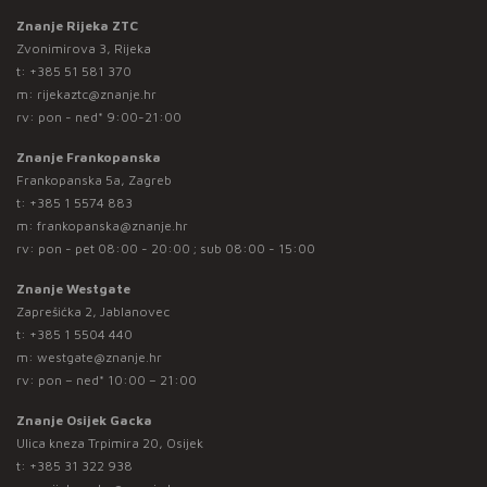
Znanje Rijeka ZTC
Zvonimirova 3, Rijeka
t:
+385 51 581 370
m:
rijekaztc@znanje.hr
rv: pon - ned* 9:00-21:00
Znanje Frankopanska
Frankopanska 5a, Zagreb
t:
+385 1 5574 883
m:
frankopanska@znanje.hr
rv: pon - pet 08:00 - 20:00 ; sub 08:00 - 15:00
Znanje Westgate
Zaprešićka 2, Jablanovec
t:
+385 1 5504 440
m:
westgate@znanje.hr
rv: pon – ned* 10:00 – 21:00
Znanje Osijek Gacka
Ulica kneza Trpimira 20, Osijek
t:
+385 31 322 938