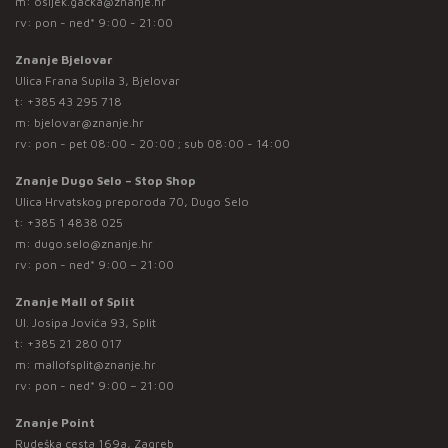
m:
osijek.gacka@znanje.hr
rv: pon - ned* 9:00 - 21:00
Znanje Bjelovar
Ulica Frana Supila 3, Bjelovar
t:
+385 43 295 718
m:
bjelovar@znanje.hr
rv: pon - pet 08:00 - 20:00 ; sub 08:00 - 14:00
Znanje Dugo Selo – Stop Shop
Ulica Hrvatskog preporoda 70, Dugo Selo
t:
+385 1 4838 025
m:
dugo.selo@znanje.hr
rv: pon - ned* 9:00 – 21:00
Znanje Mall of Split
Ul. Josipa Jovića 93, Split
t:
+385 21 280 017
m:
mallofsplit@znanje.hr
rv: pon - ned* 9:00 – 21:00
Znanje Point
Rudeška cesta 169a, Zagreb