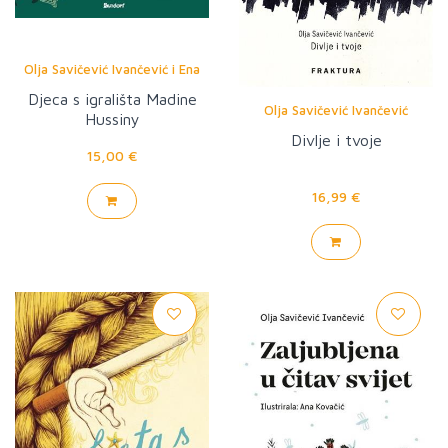
Olja Savičević Ivančević i Ena
Jurov
Djeca s igrališta Madine
Olja Savičević Ivančević
Hussiny
Divlje i tvoje
15,00 €
16,99 €