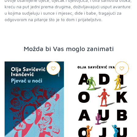
Dvoje usamljene djece, dječak i djevojčica, i dva samotna otoka,
kreću na put jedni prema drugima, doživljavajući usput avanture
u kojima sudjeluju i sunce i mjesec, dide i babe, tragajući za
odgovorom na pitanje što je to dom i prijateljstvo.
Možda bi Vas moglo zanimati