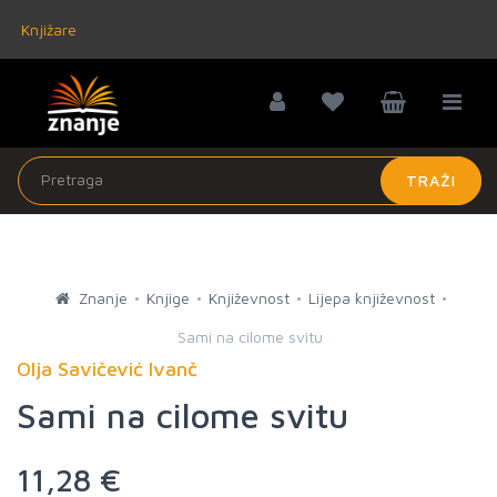
Knjižare
TRAŽI
Znanje
Knjige
Književnost
Lijepa književnost
Sami na cilome svitu
Olja Savičević Ivanč
Sami na cilome svitu
11,28 €