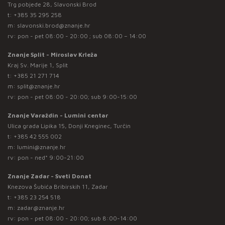
Trg pobjede 28, Slavonski Brod
t:
+385 35 295 258
m:
slavonski.brod@znanje.hr
rv: pon - pet 08:00 - 20:00 ; sub 08:00 – 14:00
Znanje Split - Miroslav Krleža
Kraj Sv. Marije 1, Split
t:
+385 21 271 714
m:
split@znanje.hr
rv: pon - pet 08:00 - 20:00; sub 9:00-15:00
Znanje Varaždin - Lumini centar
Ulica grada Lipika 15, Donji Kneginec, Turčin
t:
+385 42 555 002
m:
lumini@znanje.hr
rv: pon - ned* 9:00-21:00
Znanje Zadar - Sveti Donat
Knezova Šubića Bribirskih 11, Zadar
t:
+385 23 254 518
m:
zadar@znanje.hr
rv: pon - pet 08:00 - 20:00; sub 8:00-14:00