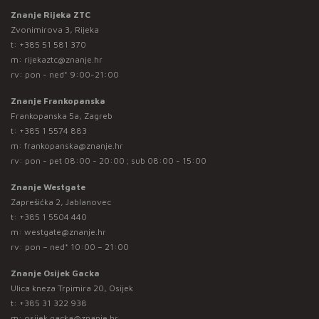
Znanje Rijeka ZTC
Zvonimirova 3, Rijeka
t:
+385 51 581 370
m:
rijekaztc@znanje.hr
rv: pon - ned* 9:00-21:00
Znanje Frankopanska
Frankopanska 5a, Zagreb
t:
+385 1 5574 883
m:
frankopanska@znanje.hr
rv: pon - pet 08:00 - 20:00 ; sub 08:00 - 15:00
Znanje Westgate
Zaprešićka 2, Jablanovec
t:
+385 1 5504 440
m:
westgate@znanje.hr
rv: pon – ned* 10:00 – 21:00
Znanje Osijek Gacka
Ulica kneza Trpimira 20, Osijek
t:
+385 31 322 938
m:
osijek.gacka@znanje.hr