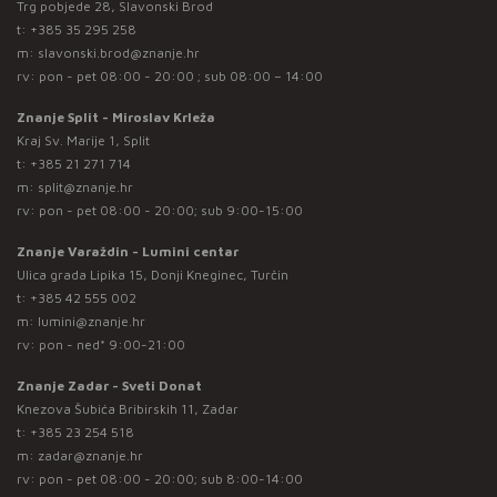
Trg pobjede 28, Slavonski Brod
t:
+385 35 295 258
m:
slavonski.brod@znanje.hr
rv: pon - pet 08:00 - 20:00 ; sub 08:00 – 14:00
Znanje Split - Miroslav Krleža
Kraj Sv. Marije 1, Split
t:
+385 21 271 714
m:
split@znanje.hr
rv: pon - pet 08:00 - 20:00; sub 9:00-15:00
Znanje Varaždin - Lumini centar
Ulica grada Lipika 15, Donji Kneginec, Turčin
t:
+385 42 555 002
m:
lumini@znanje.hr
rv: pon - ned* 9:00-21:00
Znanje Zadar - Sveti Donat
Knezova Šubića Bribirskih 11, Zadar
t:
+385 23 254 518
m:
zadar@znanje.hr
rv: pon - pet 08:00 - 20:00; sub 8:00-14:00