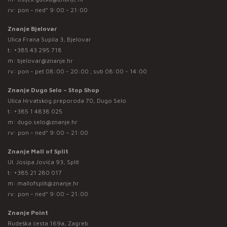
rv: pon - ned* 9:00 - 21:00
Znanje Bjelovar
Ulica Frana Supila 3, Bjelovar
t:
+385 43 295 718
m:
bjelovar@znanje.hr
rv: pon - pet 08:00 - 20:00 ; sub 08:00 - 14:00
Znanje Dugo Selo – Stop Shop
Ulica Hrvatskog preporoda 70, Dugo Selo
t:
+385 1 4838 025
m:
dugo.selo@znanje.hr
rv: pon - ned* 9:00 – 21:00
Znanje Mall of Split
Ul. Josipa Jovića 93, Split
t:
+385 21 280 017
m:
mallofsplit@znanje.hr
rv: pon - ned* 9:00 – 21:00
Znanje Point
Rudeška cesta 169a, Zagreb