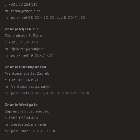
t:
+385 23 254 518
m:
zadar@znanje.hr
rv: pon - pet 08:00 - 20:00; sub 8:00-14:00
Znanje Rijeka ZTC
Zvonimirova 3, Rijeka
t:
+385 51 581 370
m:
rijekaztc@znanje.hr
rv: pon - ned* 9:00-21:00
Znanje Frankopanska
Frankopanska 5a, Zagreb
t:
+385 1 5574 883
m:
frankopanska@znanje.hr
rv: pon - pet 08:00 - 20:00 ; sub 08:00 - 15:00
Znanje Westgate
Zaprešićka 2, Jablanovec
t:
+385 1 5504 440
m:
westgate@znanje.hr
rv: pon – ned* 10:00 – 21:00