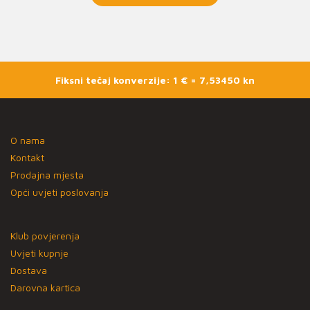
Fiksni tečaj konverzije: 1 € = 7,53450 kn
O nama
Kontakt
Prodajna mjesta
Opći uvjeti poslovanja
Klub povjerenja
Uvjeti kupnje
Dostava
Darovna kartica