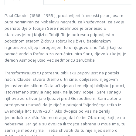
Paul Claudel (1868.–1955.), proslavljeni francuski pisac, osam
puta nominiran za Nobelovu nagradu za književnost, za svoje
poznato djelo Tobija i Sara nadahnuće je pronašao u
starozavjetnoj Knjizi o Tobiji. To je potresna pripovijest o
pobožnom starom Židovu Tobitu koji živi u babilonskom
izgnanstvu, slijep i progonjen, te o njegovu sinu Tobiji koji uz
pomoć anđela Rafaela za zaručnicu bira Saru, djevojku kojoj je
demon Asmodej ubio već sedmoricu zaručnika.
Transformirajući tu potresnu biblijsku pripovijest na poetski
način, Claudel stvara dramu u tri čina, obilježenu njegovim
jedinstvenim stilom. Ostajući vjeran temeljnoj biblijskoj poruci,
istovremeno stavlja naglasak na ljubav Tobije i Sare i snagu
njihova združivanja u ljubavi pred Gospodinom. Sam autor u
predgovoru tumači da je riječ o primjeni "sljedećega retka iz
Evanđelja (Mt 18,19–20): `Ako dvojica od vas na zemlji
jednodušno zaištu što mu drago, dat će im Otac moj, koji je na
nebesima. Jer gdje su dvojica ili trojica sabrana u moje ime, tu
sam i ja među njima.` Treba shvatiti da tu nije riječ samo o