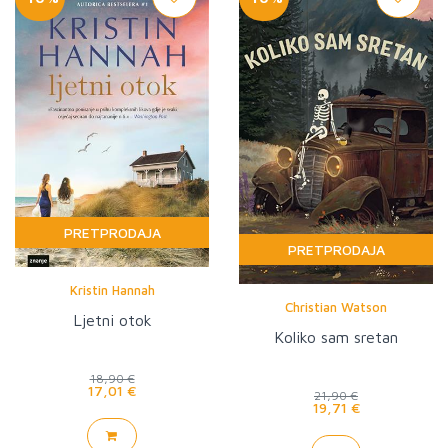
PRETPRODAJA
PRETPRODAJA
Kristin Hannah
Christian Watson
Ljetni otok
Koliko sam sretan
18,90 €
17,01 €
21,90 €
19,71 €