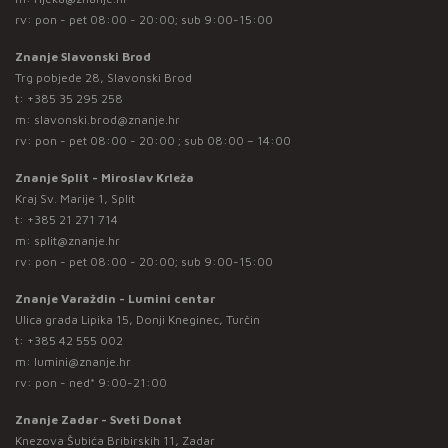
rv: pon - pet 08:00 - 20:00; sub 9:00-15:00
Znanje Slavonski Brod
Trg pobjede 28, Slavonski Brod
t:
+385 35 295 258
m:
slavonski.brod@znanje.hr
rv: pon - pet 08:00 - 20:00 ; sub 08:00 – 14:00
Znanje Split - Miroslav Krleža
Kraj Sv. Marije 1, Split
t:
+385 21 271 714
m:
split@znanje.hr
rv: pon - pet 08:00 - 20:00; sub 9:00-15:00
Znanje Varaždin - Lumini centar
Ulica grada Lipika 15, Donji Kneginec, Turčin
t:
+385 42 555 002
m:
lumini@znanje.hr
rv: pon - ned* 9:00-21:00
Znanje Zadar - Sveti Donat
Knezova Šubića Bribirskih 11, Zadar