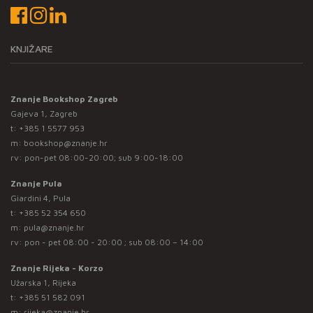
KNJIŽARE
Znanje Bookshop Zagreb
Gajeva 1, Zagreb
t:
+385 1 5577 953
m:
bookshop@znanje.hr
rv: pon-pet 08:00-20:00; sub 9:00-18:00
Znanje Pula
Giardini 4, Pula
t:
+385 52 354 650
m:
pula@znanje.hr
rv: pon - pet 08:00 - 20:00 ; sub 08:00 – 14:00
Znanje Rijeka - Korzo
Užarska 1, Rijeka
t:
+385 51 582 091
m:
rijeka@znanje.hr