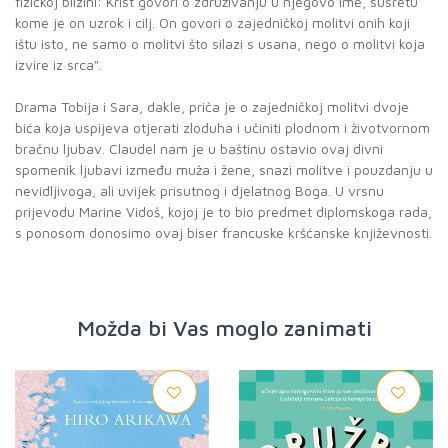
fizičkoj blizini: Krist govori o združivanju u njegovo ime, susretu
kome je on uzrok i cilj. On govori o zajedničkoj molitvi onih koji
ištu isto, ne samo o molitvi što silazi s usana, nego o molitvi koja
izvire iz srca".
Drama Tobija i Sara, dakle, priča je o zajedničkoj molitvi dvoje
bića koja uspijeva otjerati zloduha i učiniti plodnom i životvornom
bračnu ljubav. Claudel nam je u baštinu ostavio ovaj divni
spomenik ljubavi između muža i žene, snazi molitve i pouzdanju u
nevidljivoga, ali uvijek prisutnog i djelatnog Boga. U vrsnu
prijevodu Marine Vidoš, kojoj je to bio predmet diplomskoga rada,
s ponosom donosimo ovaj biser francuske kršćanske književnosti.
Možda bi Vas moglo zanimati