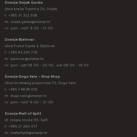
Znanje Osijek Gacka
Ulica kneza Trpimira 20, Osijek
t:
+385 31 322 938
m:
osijek.gacka@znanje.hr
rv: pon - ned* 9:00 - 21:00
Znanje Bjelovar
Ulica Frana Supila 3, Bjelovar
t:
+385 43 295 718
m:
bjelovar@znanje.hr
rv: pon - pet 08:00 - 20:00 ; sub 08:00 - 14:00
Znanje Dugo Selo – Stop Shop
Ulica Hrvatskog preporoda 70, Dugo Selo
t:
+385 1 4838 025
m:
dugo.selo@znanje.hr
rv: pon - ned* 9:00 – 21:00
Znanje Mall of Split
Ul. Josipa Jovića 93, Split
t:
+385 21 280 017
m:
mallofsplit@znanje.hr