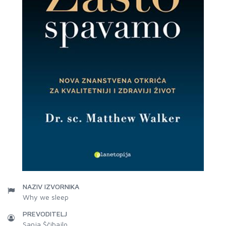
NAZIV IZVORNIKA
Why we sleep
PREVODITELJ
Sanja Ščibajlo