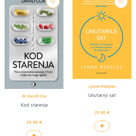
Lynne Peeples
Unutarnji sat
dr. David Cox
Kod starenja
23,90 €
24,90 €