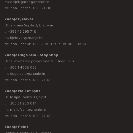
m:
osijek.gacka@znanje.hr
rv: pon - ned* 9:00 - 21:00
Znanje Bjelovar
Ulica Frana Supila 3, Bjelovar
t:
+385 43 295 718
m:
bjelovar@znanje.hr
rv: pon - pet 08:00 - 20:00 ; sub 08:00 - 14:00
Znanje Dugo Selo – Stop Shop
Ulica Hrvatskog preporoda 70, Dugo Selo
t:
+385 1 4838 025
m:
dugo.selo@znanje.hr
rv: pon - ned* 9:00 – 21:00
Znanje Mall of Split
Ul. Josipa Jovića 93, Split
t:
+385 21 280 017
m:
mallofsplit@znanje.hr
rv: pon - ned* 9:00 – 21:00
Znanje Point
Rudeška cesta 169a, Zagreb