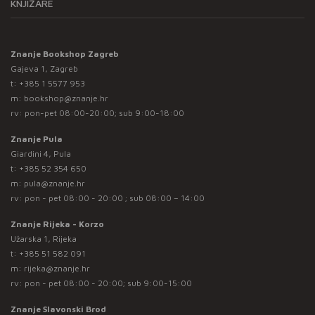
KNJIŽARE
Znanje Bookshop Zagreb
Gajeva 1, Zagreb
t:
+385 1 5577 953
m:
bookshop@znanje.hr
rv: pon-pet 08:00-20:00; sub 9:00-18:00
Znanje Pula
Giardini 4, Pula
t:
+385 52 354 650
m:
pula@znanje.hr
rv: pon - pet 08:00 - 20:00 ; sub 08:00 – 14:00
Znanje Rijeka - Korzo
Užarska 1, Rijeka
t:
+385 51 582 091
m:
rijeka@znanje.hr
rv: pon - pet 08:00 - 20:00; sub 9:00-15:00
Znanje Slavonski Brod