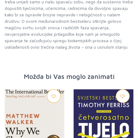
treba unijeti samo u našu spavaću sobu, nego da sustavno treba
dopustiti liječnicima, učenicima, radnicima da dovoljno spavaju
kako bi se ispravile brojne nepravde i nelogičnosti u našem
društvu. O ovom međunarodnom bestseleru otkrijte gotovo
magičnu svrhu svojih snova i različitih faza spavanja,
nevjerojatne evolucijske prilagodbe koje nam je omogućilo
spavanje te začuđujuću spregu biokemijskih procesa o čijoj
usklađenosti ovisi trećina našeg života – ona u usnulom stanju.
Možda bi Vas moglo zanimati