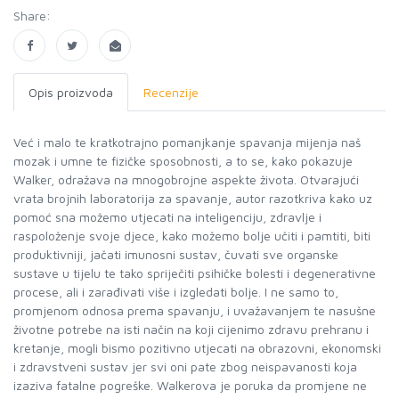
Share:
Opis proizvoda
Recenzije
Već i malo te kratkotrajno pomanjkanje spavanja mijenja naš
mozak i umne te fizičke sposobnosti, a to se, kako pokazuje
Walker, odražava na mnogobrojne aspekte života. Otvarajući
vrata brojnih laboratorija za spavanje, autor razotkriva kako uz
pomoć sna možemo utjecati na inteligenciju, zdravlje i
raspoloženje svoje djece, kako možemo bolje učiti i pamtiti, biti
produktivniji, jačati imunosni sustav, čuvati sve organske
sustave u tijelu te tako spriječiti psihičke bolesti i degenerativne
procese, ali i zarađivati više i izgledati bolje. I ne samo to,
promjenom odnosa prema spavanju, i uvažavanjem te nasušne
životne potrebe na isti način na koji cijenimo zdravu prehranu i
kretanje, mogli bismo pozitivno utjecati na obrazovni, ekonomski
i zdravstveni sustav jer svi oni pate zbog neispavanosti koja
izaziva fatalne pogreške. Walkerova je poruka da promjene ne