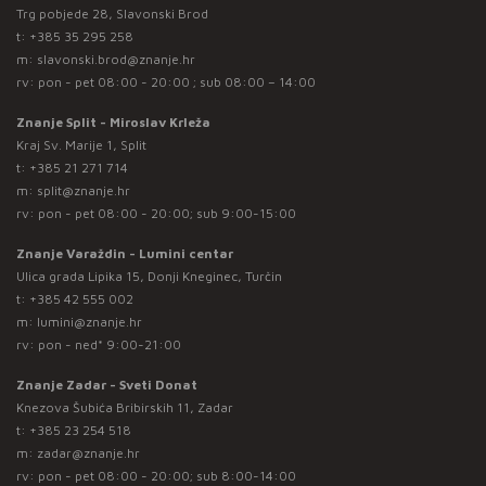
Trg pobjede 28, Slavonski Brod
t:
+385 35 295 258
m:
slavonski.brod@znanje.hr
rv: pon - pet 08:00 - 20:00 ; sub 08:00 – 14:00
Znanje Split - Miroslav Krleža
Kraj Sv. Marije 1, Split
t:
+385 21 271 714
m:
split@znanje.hr
rv: pon - pet 08:00 - 20:00; sub 9:00-15:00
Znanje Varaždin - Lumini centar
Ulica grada Lipika 15, Donji Kneginec, Turčin
t:
+385 42 555 002
m:
lumini@znanje.hr
rv: pon - ned* 9:00-21:00
Znanje Zadar - Sveti Donat
Knezova Šubića Bribirskih 11, Zadar
t:
+385 23 254 518
m:
zadar@znanje.hr
rv: pon - pet 08:00 - 20:00; sub 8:00-14:00