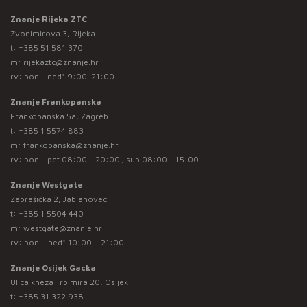
Znanje Rijeka ZTC
Zvonimirova 3, Rijeka
t:
+385 51 581 370
m:
rijekaztc@znanje.hr
rv: pon - ned* 9:00-21:00
Znanje Frankopanska
Frankopanska 5a, Zagreb
t:
+385 1 5574 883
m:
frankopanska@znanje.hr
rv: pon - pet 08:00 - 20:00 ; sub 08:00 - 15:00
Znanje Westgate
Zaprešićka 2, Jablanovec
t:
+385 1 5504 440
m:
westgate@znanje.hr
rv: pon – ned* 10:00 – 21:00
Znanje Osijek Gacka
Ulica kneza Trpimira 20, Osijek
t:
+385 31 322 938