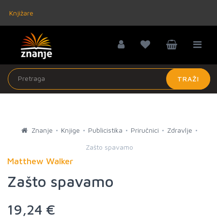
Knjižare
TRAŽI
Znanje
Knjige
Publicistika
Priručnici
Zdravlje
Zašto spavamo
Matthew Walker
Zašto spavamo
19,24 €