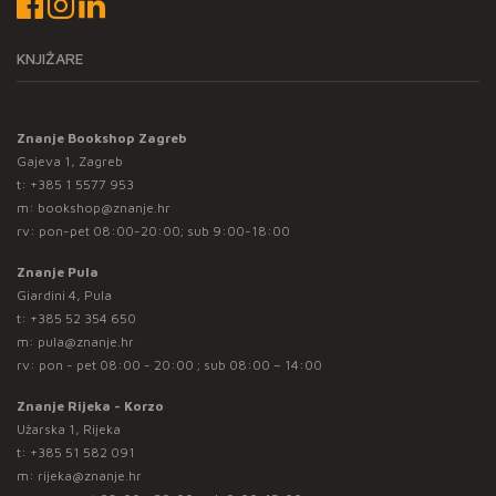
KNJIŽARE
Znanje Bookshop Zagreb
Gajeva 1, Zagreb
t:
+385 1 5577 953
m:
bookshop@znanje.hr
rv: pon-pet 08:00-20:00; sub 9:00-18:00
Znanje Pula
Giardini 4, Pula
t:
+385 52 354 650
m:
pula@znanje.hr
rv: pon - pet 08:00 - 20:00 ; sub 08:00 – 14:00
Znanje Rijeka - Korzo
Užarska 1, Rijeka
t:
+385 51 582 091
m:
rijeka@znanje.hr