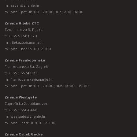
m:
zadar@znanje.hr
rv: pon - pet 08:00 - 20:00; sub 8:00-14:00
Znanje Rijeka ZTC
Zvonimirova 3, Rijeka
t:
+385 51 581 370
m:
rijekaztc@znanje.hr
rv: pon - ned* 9:00-21:00
Znanje Frankopanska
Frankopanska 5a, Zagreb
t:
+385 1 5574 883
m:
frankopanska@znanje.hr
rv: pon - pet 08:00 - 20:00 ; sub 08:00 - 15:00
Znanje Westgate
Zaprešićka 2, Jablanovec
t:
+385 1 5504 440
m:
westgate@znanje.hr
rv: pon – ned* 10:00 – 21:00
Znanje Osijek Gacka