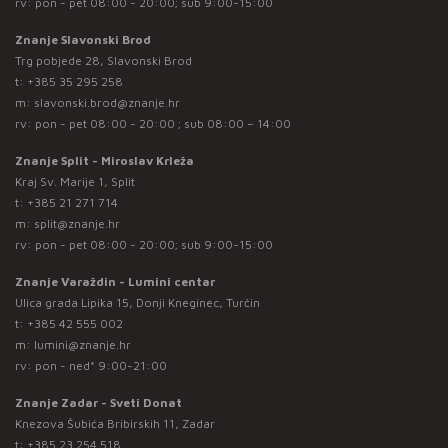
rv: pon - pet 08:00 - 20:00; sub 9:00-15:00
Znanje Slavonski Brod
Trg pobjede 28, Slavonski Brod
t:
+385 35 295 258
m:
slavonski.brod@znanje.hr
rv: pon - pet 08:00 - 20:00 ; sub 08:00 – 14:00
Znanje Split - Miroslav Krleža
Kraj Sv. Marije 1, Split
t:
+385 21 271 714
m:
split@znanje.hr
rv: pon - pet 08:00 - 20:00; sub 9:00-15:00
Znanje Varaždin - Lumini centar
Ulica grada Lipika 15, Donji Kneginec, Turčin
t:
+385 42 555 002
m:
lumini@znanje.hr
rv: pon - ned* 9:00-21:00
Znanje Zadar - Sveti Donat
Knezova Šubića Bribirskih 11, Zadar
t:
+385 23 254 518