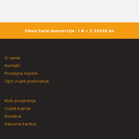
Fiksni tečaj konverzije: 1 € = 7,53450 kn
O nama
Kontakt
Prodajna mjesta
Opći uvjeti poslovanja
Klub povjerenja
Uvjeti kupnje
Dostava
Darovna kartica