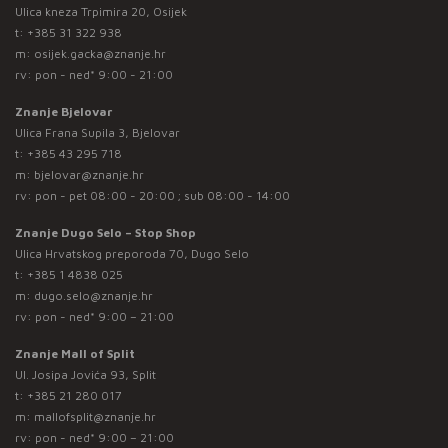
Ulica kneza Trpimira 20, Osijek
t:
+385 31 322 938
m:
osijek.gacka@znanje.hr
rv: pon - ned* 9:00 - 21:00
Znanje Bjelovar
Ulica Frana Supila 3, Bjelovar
t:
+385 43 295 718
m:
bjelovar@znanje.hr
rv: pon - pet 08:00 - 20:00 ; sub 08:00 - 14:00
Znanje Dugo Selo – Stop Shop
Ulica Hrvatskog preporoda 70, Dugo Selo
t:
+385 1 4838 025
m:
dugo.selo@znanje.hr
rv: pon - ned* 9:00 – 21:00
Znanje Mall of Split
Ul. Josipa Jovića 93, Split
t:
+385 21 280 017
m:
mallofsplit@znanje.hr
rv: pon - ned* 9:00 – 21:00