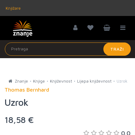
Knjižare
TRAŽI
Znanje
Knjige
Književnost
Lijepa književnost
Uzrok
Thomas Bernhard
Uzrok
18,58 €
0.0